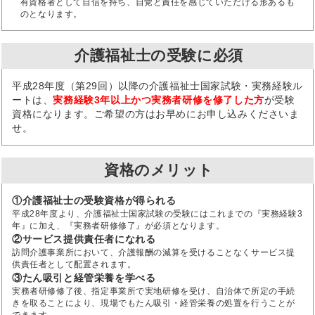
有資格者として自信を持ち、自覚と責任を感じていただける形あるも
のとなります。
介護福祉士の受験に必須
平成28年度（第29回）以降の介護福祉士国家試験・実務経験ル
ートは、
実務経験3年以上かつ実務者研修を修了した方
が受験
資格になります。ご希望の方はお早めにお申し込みくださいま
せ。
資格のメリット
①介護福祉士の受験資格が得られる
平成28年度より、介護福祉士国家試験の受験にはこれまでの『実務経験3
年』に加え、『実務者研修修了』が必須となります。
②サービス提供責任者になれる
訪問介護事業所において、介護報酬の減算を受けることなくサービス提
供責任者として配置されます。
③たん吸引と経管栄養を学べる
実務者研修修了後、指定事業所で実地研修を受け、自治体で所定の手続
きを取ることにより、現場でもたん吸引・経管栄養の処置を行うことが
できます。