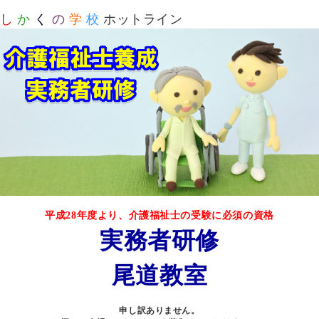
し
か
く
の
学
校
ホットライン
平成28年度より、介護福祉士の受験に必須の資格
実務者研修
尾道教室
申し訳ありません。