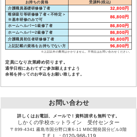
お持ちの資格
受講料(税込)
32,800円
介護職員基礎研修修了者
喀痰吸引等研修修了者＜不特定＞
86,800円
※基本研修のみで可
86,800円
ホームヘルパー1級修了者
86,800円
ホームヘルパー2級修了者
86,800円
介護職員初任者研修修了者
96,800円
上記記載の資格をお持ちでない方
※上記以外の費用はかかりません。不明点はお問い合わせください。
定員になり次第締め切ります。
通学日程にあわてずご参加願えますよう
余裕を持ってのお申込をお願い致します。
お問い合わせ
詳しくはお電話、メールで！資料請求も無料です。
しかくの学校ホットライン 受付センター
〒899-4341 霧島市国分野口東6-11 MBC開発国分ビル3階
ＴＥＬ：0120-968-119