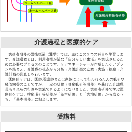
介護過程と医療的ケア
実務者研修の面接授業（通学）では、主にこの２つの科目を学習しま
す。介護過程とは、利用者様が望む「自分らしい生活」を実現させるた
めに必要なプロセスのことです。ケアマネージャーが作成したケアプラ
ンを踏まえ、介護職の視点から分析→介護計画の立案→実施→観察→介
護計画の見直しを行います。
医療的ケアは、医師,看護師または家族によって行われるたんの吸引や
経管栄養のことですが、一定の研修（喀痰吸引等研修）を受けた介護職
員もそれらの行為を実施できるようになりました。実務者研修で学ぶ医
療的ケアは、喀痰吸引等研修が「基本研修」と「実地研修」から成るう
ち、「基本研修」に相当します。
受講料