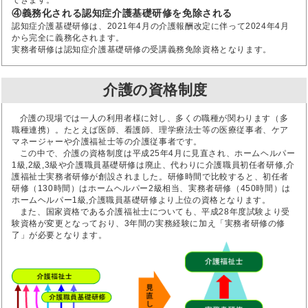
④義務化される認知症介護基礎研修を免除される
認知症介護基礎研修は、2021年4月の介護報酬改定に伴って2024年4月
から完全に義務化されます。
実務者研修は認知症介護基礎研修の受講義務免除資格となります。
介護の資格制度
介護の現場では一人の利用者様に対し、多くの職種が関わります（多
職種連携）。たとえば医師、看護師、理学療法士等の医療従事者、ケア
マネージャーや介護福祉士等の介護従事者です。
この中で、介護の資格制度は平成25年4月に見直され、ホームヘルパー
1級,2級,3級や介護職員基礎研修は廃止、代わりに介護職員初任者研修,介
護福祉士実務者研修が創設されました。研修時間で比較すると、初任者
研修（130時間）はホームヘルパー2級相当、実務者研修（450時間）は
ホームヘルパー1級,介護職員基礎研修より上位の資格となります。
また、国家資格である介護福祉士についても、平成28年度試験より受
験資格が変更となっており、3年間の実務経験に加え「実務者研修の修
了」が必要となります。