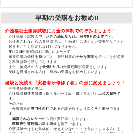
早期の受講をお勧め!!
介護福祉士国家試験に万全の体制でのぞみましょう！
介護福祉士試験の申し込みの
締め切りは、例年9月の上旬
です。
お仕事されながらの資格取得は、計画通りに通えない突発的なことが
起きることも想定しなければなりません。
年に1回
の国家試験に望むにあたって
振替受講の
余裕を持つ
こと、筆記対策の
十分な期間
を持つことが必要
と私達は強く感じております。
また、無資格の方は
最低6カ月
の受講期間が必要となります。
受験を目指される方は、早めの受講をお勧めしています。
経験と実績を『実務者研修修了者』の形に変えましょう！
実務者研修修了者は、
介護職員初任者研修（旧ヘルパー２級）修了者よりも
上位の資格
で
す。
そのため
介護職員の
専門性の柱
である介護過程をより深く学ぶ事ができま
す。
減算されない
サービス提供責任者になれます。
喀痰吸引等研修
の基本研修を修了できます。
介護福祉士はまだ具体的に考えていない・・そうおっしゃる方にも、