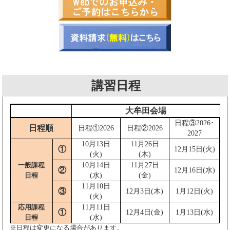
講習日程
大牟田会場
日程③2026･
日程順
日程①2026
日程②2026
2027
10月13日
11月26日
①
12月15日(火)
(火)
(木)
一般課程
10月14日
11月27日
②
12月16日(水)
日程
(水)
(金)
11月10日
③
12月3日(木)
1月12日(火)
(火)
応用課程
11月11日
①
12月4日(金)
1月13日(水)
日程
(水)
※日程は変更になる場合があります。