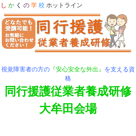
し
か
く
の
学
校
ホットライン
視覚障害者の方の
『安心安全な外出』
を支える資
格
同行援護従業者養成研修
大牟田会場