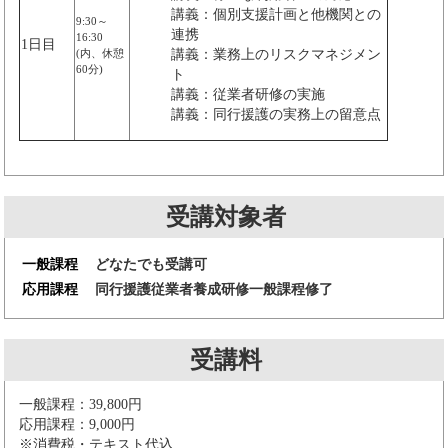
講義：個別支援計画と他機関との
9:30～
連携
16:30
1日目
(内、休憩
講義：業務上のリスクマネジメン
60分)
ト
講義：従業者研修の実施
講義：同行援護の実務上の留意点
受講対象者
一般課程
どなたでも受講可
応用課程
同行援護従業者養成研修一般課程修了
受講料
一般課程：39,800円
応用課程：9,000円
※消費税・テキスト代込