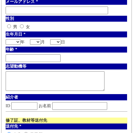
メールアドレス
*
性別
男
女
生年月日
*
年
月
日
年齢
*
志望動機等
紹介者
ID
お名前
修了証、教材等送付先
送付先
*