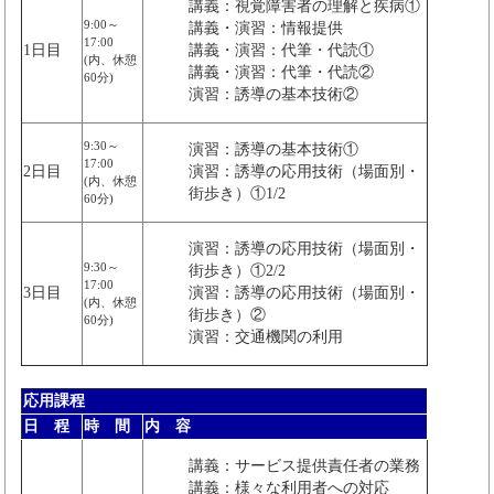
講義：視覚障害者の理解と疾病①
9:00～
講義・演習：情報提供
17:00
1日目
講義・演習：代筆・代読①
(内、休憩
講義・演習：代筆・代読②
60分)
演習：誘導の基本技術②
9:30～
演習：誘導の基本技術①
17:00
2日目
演習：誘導の応用技術（場面別・
(内、休憩
街歩き）①1/2
60分)
演習：誘導の応用技術（場面別・
9:30～
街歩き）①2/2
17:00
3日目
演習：誘導の応用技術（場面別・
(内、休憩
街歩き）②
60分)
演習：交通機関の利用
応用課程
日 程
時 間
内 容
講義：サービス提供責任者の業務
講義：様々な利用者への対応