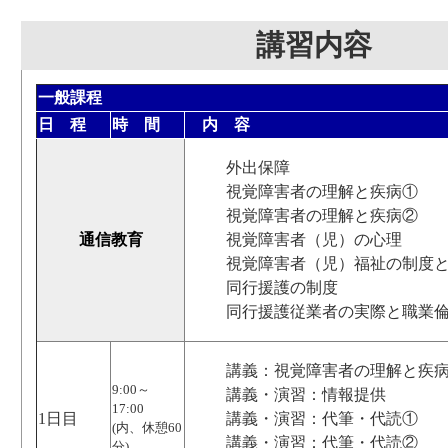
講習内容
一般課程
日 程
時 間
内 容
外出保障
視覚障害者の理解と疾病①
視覚障害者の理解と疾病②
通信教育
視覚障害者（児）の心理
視覚障害者（児）福祉の制度
同行援護の制度
同行援護従業者の実際と職業
講義：視覚障害者の理解と疾
9:00～
講義・演習：情報提供
17:00
1日目
講義・演習：代筆・代読①
(内、休憩60
講義・演習：代筆・代読②
分)