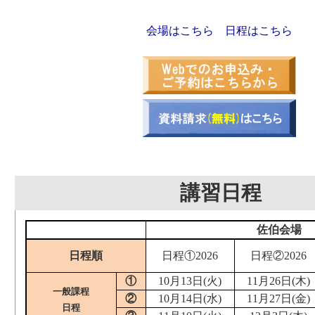
会場はこちら
日程はこちら
講習日程
佐伯会場
日程順
日程①2026
日程②2026
①
10月13日(火)
11月26日(木)
一般課程
②
10月14日(水)
11月27日(金)
日程