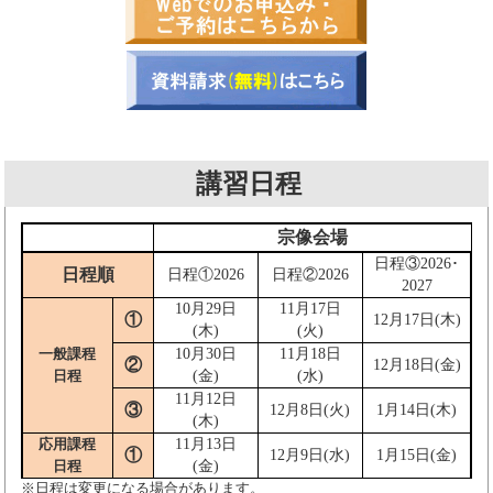
講習日程
宗像会場
日程③2026･
日程順
日程①2026
日程②2026
2027
10月29日
11月17日
①
12月17日(木)
(木)
(火)
一般課程
10月30日
11月18日
②
12月18日(金)
日程
(金)
(水)
11月12日
③
12月8日(火)
1月14日(木)
(木)
応用課程
11月13日
①
12月9日(水)
1月15日(金)
日程
(金)
※日程は変更になる場合があります。