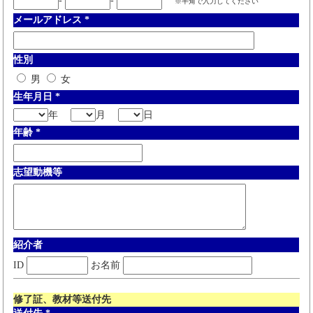
-
-
※半角で入力してください
メールアドレス
*
性別
男
女
生年月日
*
年
月
日
年齢
*
志望動機等
紹介者
ID
お名前
修了証、教材等送付先