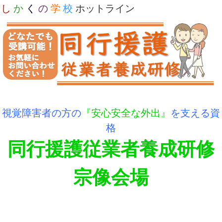
し
か
く
の
学
校
ホットライン
視覚障害者の方の
『安心安全な外出』
を支える資
格
同行援護従業者養成研修
宗像会場