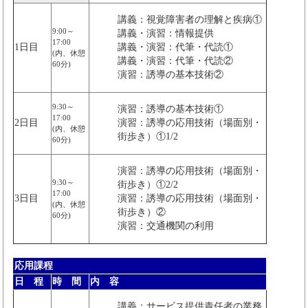
講義：視覚障害者の理解と疾病①
9:00～
講義・演習：情報提供
17:00
1日目
講義・演習：代筆・代読①
(内、休憩
講義・演習：代筆・代読②
60分)
演習：誘導の基本技術②
9:30～
演習：誘導の基本技術①
17:00
2日目
演習：誘導の応用技術（場面別・
(内、休憩
街歩き）①1/2
60分)
演習：誘導の応用技術（場面別・
9:30～
街歩き）①2/2
17:00
3日目
演習：誘導の応用技術（場面別・
(内、休憩
街歩き）②
60分)
演習：交通機関の利用
応用課程
日 程
時 間
内 容
講義：サービス提供責任者の業務