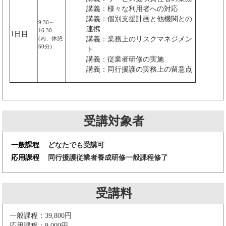
講義：様々な利用者への対応
講義：個別支援計画と他機関との
9:30～
連携
16:30
1日目
(内、休憩
講義：業務上のリスクマネジメン
60分)
ト
講義：従業者研修の実施
講義：同行援護の実務上の留意点
受講対象者
一般課程
どなたでも受講可
応用課程
同行援護従業者養成研修一般課程修了
受講料
一般課程：39,800円
応用課程：9,000円