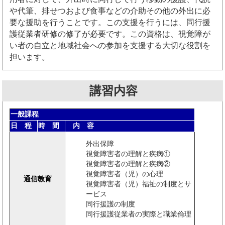
や代筆、排せつおよび食事などの介助その他の外出に必
要な援助を行うことです。この支援を行うには、同行援
護従業者研修の修了が必要です。この資格は、視覚障が
い者の自立と地域社会への参加を支援する大切な役割を
担います。
講習内容
一般課程
日 程
時 間
内 容
外出保障
視覚障害者の理解と疾病①
視覚障害者の理解と疾病②
視覚障害者（児）の心理
通信教育
視覚障害者（児）福祉の制度とサ
ービス
同行援護の制度
同行援護従業者の実際と職業倫理