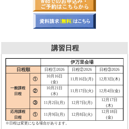
講習日程
伊万里会場
日程順
日程①2026
日程②2026
日程③2026
10月16日
①
11月16日(月)
12月3日(木)
(金)
一般課程
10月21日
②
11月17日(火)
12月4日(金)
日程
(水)
12月17日
③
11月2日(月)
12月7日(月)
(木)
応用課程
12月18日
①
11月9日(月)
12月8日(火)
日程
(金)
※日程は変更になる場合があります。