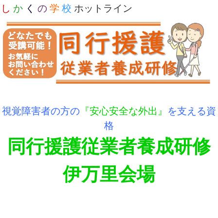
し
か
く
の
学
校
ホットライン
視覚障害者の方の
『安心安全な外出』
を支える資
格
同行援護従業者養成研修
伊万里会場