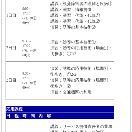
講義：視覚障害者の理解と疾病①
9:00～
講義・演習：情報提供
17:00
1日目
講義・演習：代筆・代読①
(内、休憩
講義・演習：代筆・代読②
60分)
演習：誘導の基本技術②
9:30～
演習：誘導の基本技術①
17:00
2日目
演習：誘導の応用技術（場面別・
(内、休憩
街歩き）①1/2
60分)
演習：誘導の応用技術（場面別・
9:30～
街歩き）①2/2
17:00
3日目
演習：誘導の応用技術（場面別・
(内、休憩
街歩き）②
60分)
演習：交通機関の利用
応用課程
日 程
時 間
内 容
講義：サービス提供責任者の業務