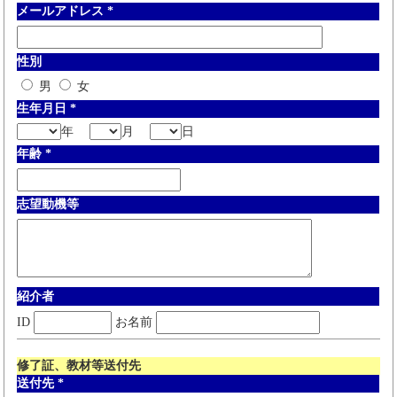
メールアドレス
*
性別
男
女
生年月日
*
年
月
日
年齢
*
志望動機等
紹介者
ID
お名前
修了証、教材等送付先
送付先
*