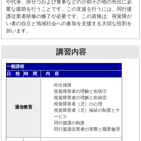
や代筆、排せつおよび食事などの介助その他の外出に必
要な援助を行うことです。この支援を行うには、同行援
護従業者研修の修了が必要です。この資格は、視覚障が
い者の自立と地域社会への参加を支援する大切な役割を
担います。
講習内容
一般課程
日 程
時 間
内 容
外出保障
視覚障害者の理解と疾病①
視覚障害者の理解と疾病②
視覚障害者（児）の心理
通信教育
視覚障害者（児）福祉の制度とサ
ービス
同行援護の制度
同行援護従業者の実際と職業倫理