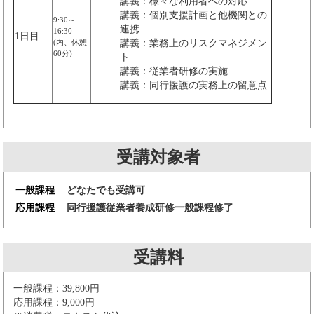
講義：様々な利用者への対応
講義：個別支援計画と他機関との
9:30～
連携
16:30
1日目
(内、休憩
講義：業務上のリスクマネジメン
60分)
ト
講義：従業者研修の実施
講義：同行援護の実務上の留意点
受講対象者
一般課程
どなたでも受講可
応用課程
同行援護従業者養成研修一般課程修了
受講料
一般課程：39,800円
応用課程：9,000円