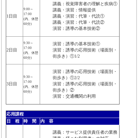
講義：視覚障害者の理解と疾病①
9:00～
講義・演習：情報提供
17:00
1日目
講義・演習：代筆・代読①
(内、休憩
講義・演習：代筆・代読②
60分)
演習：誘導の基本技術②
9:30～
演習：誘導の基本技術①
17:00
2日目
演習：誘導の応用技術（場面別・
(内、休憩
街歩き）①1/2
60分)
演習：誘導の応用技術（場面別・
9:30～
街歩き）①2/2
17:00
3日目
演習：誘導の応用技術（場面別・
(内、休憩
街歩き）②
60分)
演習：交通機関の利用
応用課程
日 程
時 間
内 容
講義：サービス提供責任者の業務