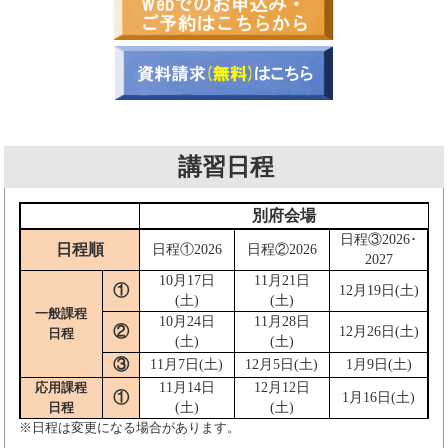
講習日程
別府会場
日程③2026･
日程順
日程①2026
日程②2026
2027
10月17日
11月21日
①
12月19日(土)
(土)
(土)
一般課程
10月24日
11月28日
②
12月26日(土)
日程
(土)
(土)
③
11月7日(土)
12月5日(土)
1月9日(土)
応用課程
11月14日
12月12日
①
1月16日(土)
日程
(土)
(土)
※日程は変更になる場合があります。