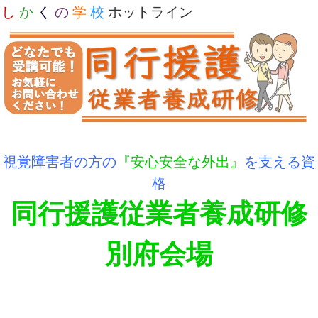
し
か
く
の
学
校
ホットライン
視覚障害者の方の
『安心安全な外出』
を支える資
格
同行援護従業者養成研修
別府会場