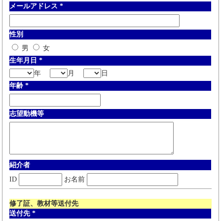
メールアドレス
*
性別
男
女
生年月日
*
年
月
日
年齢
*
志望動機等
紹介者
ID
お名前
修了証、教材等送付先
送付先
*