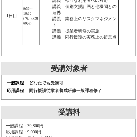
講義：様々な利用者への対応
講義：個別支援計画と他機関との
9:30～
連携
16:30
1日目
(内、休憩
講義：業務上のリスクマネジメン
60分)
ト
講義：従業者研修の実施
講義：同行援護の実務上の留意点
受講対象者
一般課程
どなたでも受講可
応用課程
同行援護従業者養成研修一般課程修了
受講料
一般課程：39,800円
応用課程：9,000円