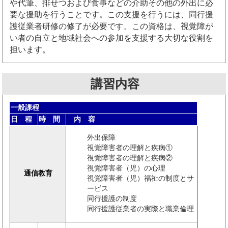
や代筆、排せつおよび食事などの介助その他の外出に必
要な援助を行うことです。この支援を行うには、同行援
護従業者研修の修了が必要です。この資格は、視覚障が
い者の自立と地域社会への参加を支援する大切な役割を
担います。
講習内容
一般課程
日 程
時 間
内 容
外出保障
視覚障害者の理解と疾病①
視覚障害者の理解と疾病②
視覚障害者（児）の心理
通信教育
視覚障害者（児）福祉の制度とサ
ービス
同行援護の制度
同行援護従業者の実際と職業倫理