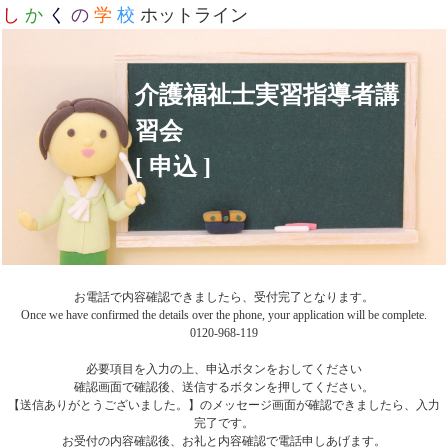
し
か
く
の
学
校
ホットライン
介護福祉士実習指導者講
習会
[ 申込 ]
お電話で内容確認できましたら、受付完了となります。
Once we have confirmed the details over the phone, your application will be complete.
0120-968-119
必要項目を入力の上、申込ボタンをおしてください
確認画面で確認後、送信するボタンを押してください。
【送信ありがとうございました。】のメッセージ画面が確認できましたら、入力
完了です。
お受付の内容確認後、お礼と内容確認で電話申しあげます。