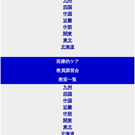
九州
四国
中国
近畿
中部
関東
東北
北海道
医療的ケア
教員講習会
教室一覧
九州
四国
中国
近畿
中部
関東
東北
北海道