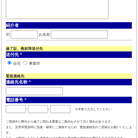
紹介者
ID
お名前
修了証、教材等送付先
送付先
*
自宅
事業所
緊急連絡先
連絡先名称
*
電話番号
*
-
-
※半角で入力してください
ご受講中に弊社から修了に関わる重要なご案内をさせて頂く場合があります。
また、災害等緊急時に迅速・確実にご連絡するため、緊急連絡先のご登録をお願いいたしま
す。