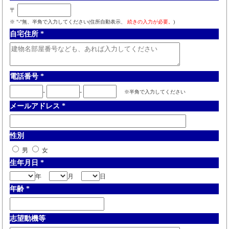
〒
※ "-"無、半角で入力してください(住所自動表示、
続きの入力が必要。
)
自宅住所
*
電話番号
*
-
-
※半角で入力してください
メールアドレス
*
性別
男
女
生年月日
*
年
月
日
年齢
*
志望動機等