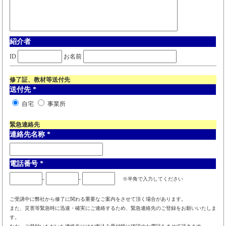
紹介者
ID
お名前
修了証、教材等送付先
送付先
*
自宅
事業所
緊急連絡先
連絡先名称
*
電話番号
*
-
-
※半角で入力してください
ご受講中に弊社から修了に関わる重要なご案内をさせて頂く場合があります。
また、災害等緊急時に迅速・確実にご連絡するため、緊急連絡先のご登録をお願いいたしま
す。