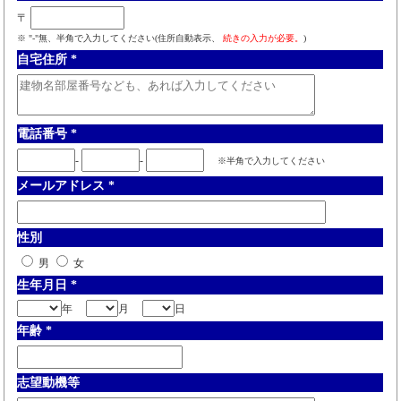
〒
※ "-"無、半角で入力してください(住所自動表示、
続きの入力が必要。
)
自宅住所
*
電話番号
*
-
-
※半角で入力してください
メールアドレス
*
性別
男
女
生年月日
*
年
月
日
年齢
*
志望動機等