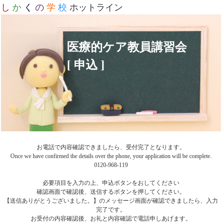
し
か
く
の
学
校
ホットライン
医療的ケア教員講習会
[ 申込 ]
お電話で内容確認できましたら、受付完了となります。
Once we have confirmed the details over the phone, your application will be complete.
0120-968-119
必要項目を入力の上、申込ボタンをおしてください
確認画面で確認後、送信するボタンを押してください。
【送信ありがとうございました。】のメッセージ画面が確認できましたら、入力
完了です。
お受付の内容確認後、お礼と内容確認で電話申しあげます。