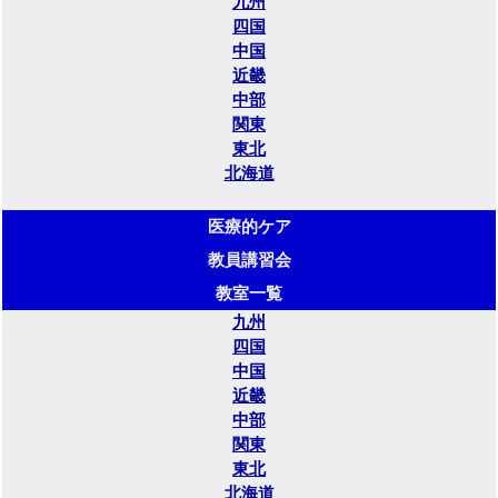
九州
四国
中国
近畿
中部
関東
東北
北海道
医療的ケア
教員講習会
教室一覧
九州
四国
中国
近畿
中部
関東
東北
北海道