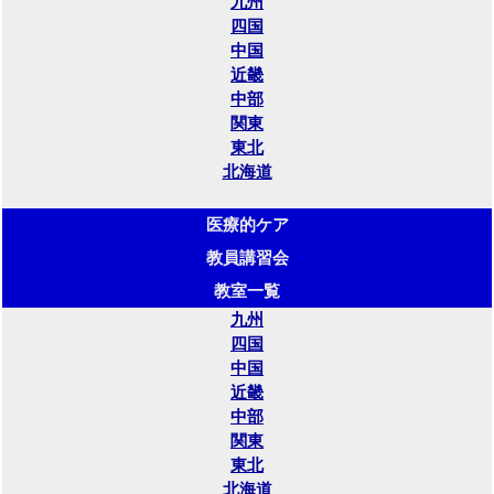
九州
四国
中国
近畿
中部
関東
東北
北海道
医療的ケア
教員講習会
教室一覧
九州
四国
中国
近畿
中部
関東
東北
北海道