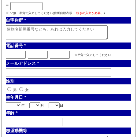
〒
※ "-"無、半角で入力してください(住所自動表示、
続きの入力が必要。
)
自宅住所
*
電話番号
*
-
-
※半角で入力してください
メールアドレス
*
性別
男
女
生年月日
*
年
月
日
年齢
*
志望動機等