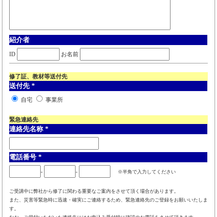
紹介者
ID
お名前
修了証、教材等送付先
送付先
*
自宅
事業所
緊急連絡先
連絡先名称
*
電話番号
*
-
-
※半角で入力してください
ご受講中に弊社から修了に関わる重要なご案内をさせて頂く場合があります。
また、災害等緊急時に迅速・確実にご連絡するため、緊急連絡先のご登録をお願いいたしま
す。