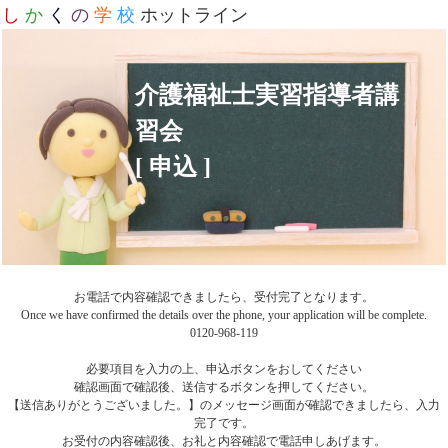
し
か
く
の
学
校
ホットライン
介護福祉士実習指導者講
習会
[ 申込 ]
お電話で内容確認できましたら、受付完了となります。
Once we have confirmed the details over the phone, your application will be complete.
0120-968-119
必要項目を入力の上、申込ボタンをおしてください
確認画面で確認後、送信するボタンを押してください。
【送信ありがとうございました。】のメッセージ画面が確認できましたら、入力
完了です。
お受付の内容確認後、お礼と内容確認で電話申しあげます。