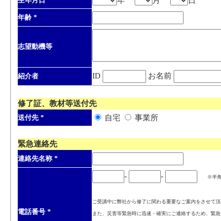
年
月
日
生年月日
*
年齢
*
志望動機等
ID
お名前
紹介者
修了証、教材等送付先
自宅
事業所
送付先
*
緊急連絡先
連絡先名称
*
-
-
※半
ご受講中に弊社から修了に関わる重要なご案内をさせて頂
電話番号
*
また、災害等緊急時に迅速・確実にご連絡するため、緊急