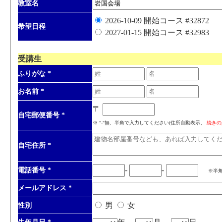
教室名
2026-10-09 開始コース #32872
希望日程
2027-01-15 開始コース #32983
受講生
ふりがな
*
お名前
*
〒
自宅郵便番号
*
※ "-"無、半角で入力してください(住所自動表示、
続きの
自宅住所
*
-
-
電話番号
*
※半
メールアドレス
*
男
女
性別