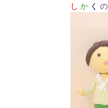
し
か
く
の