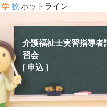
学
校
ホットライン
介護福祉士実習指導者
習会
[ 申込 ]