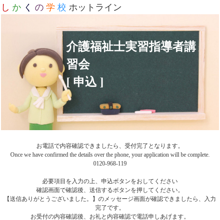
し
か
く
の
学
校
ホットライン
介護福祉士実習指導者講
習会
[ 申込 ]
お電話で内容確認できましたら、受付完了となります。
Once we have confirmed the details over the phone, your application will be complete.
0120-968-119
必要項目を入力の上、申込ボタンをおしてください
確認画面で確認後、送信するボタンを押してください。
【送信ありがとうございました。】のメッセージ画面が確認できましたら、入力
完了です。
お受付の内容確認後、お礼と内容確認で電話申しあげます。