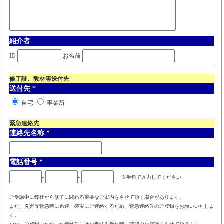
紹介者
ID
お名前
修了証、教材等送付先
送付先
*
自宅
事業所
緊急連絡先
連絡先名称
*
電話番号
*
-
-
※半角で入力してください
ご受講中に弊社から修了に関わる重要なご案内をさせて頂く場合があります。
また、災害等緊急時に迅速・確実にご連絡するため、緊急連絡先のご登録をお願いいたしま
す。