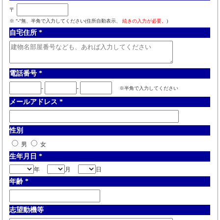
〒
※ "-"無、半角で入力してください(住所自動表示、
続きの入力が必要。
)
自宅住所
*
電話番号
*
-
-
※半角で入力してください
メールアドレス
*
性別
男
女
生年月日
*
年
月
日
年齢
*
志望動機等