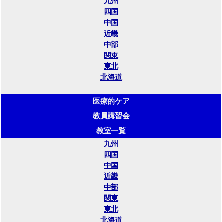
九州
四国
中国
近畿
中部
関東
東北
北海道
医療的ケア
教員講習会
教室一覧
九州
四国
中国
近畿
中部
関東
東北
北海道