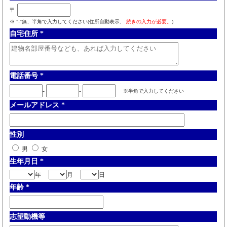
〒
※ "-"無、半角で入力してください(住所自動表示、
続きの入力が必要。
)
自宅住所
*
電話番号
*
-
-
※半角で入力してください
メールアドレス
*
性別
男
女
生年月日
*
年
月
日
年齢
*
志望動機等