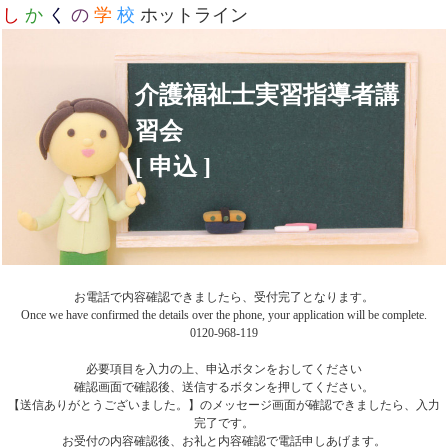
し
か
く
の
学
校
ホットライン
介護福祉士実習指導者講
習会
[ 申込 ]
お電話で内容確認できましたら、受付完了となります。
Once we have confirmed the details over the phone, your application will be complete.
0120-968-119
必要項目を入力の上、申込ボタンをおしてください
確認画面で確認後、送信するボタンを押してください。
【送信ありがとうございました。】のメッセージ画面が確認できましたら、入力
完了です。
お受付の内容確認後、お礼と内容確認で電話申しあげます。