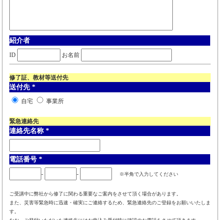
紹介者
ID
お名前
修了証、教材等送付先
送付先
*
自宅
事業所
緊急連絡先
連絡先名称
*
電話番号
*
-
-
※半角で入力してください
ご受講中に弊社から修了に関わる重要なご案内をさせて頂く場合があります。
また、災害等緊急時に迅速・確実にご連絡するため、緊急連絡先のご登録をお願いいたしま
す。