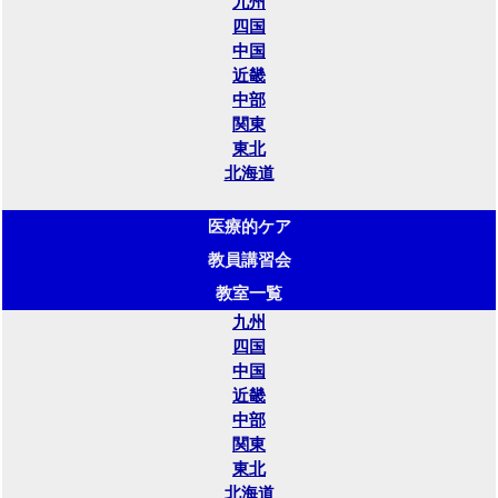
九州
四国
中国
近畿
中部
関東
東北
北海道
医療的ケア
教員講習会
教室一覧
九州
四国
中国
近畿
中部
関東
東北
北海道