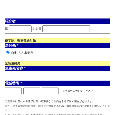
紹介者
ID
お名前
修了証、教材等送付先
送付先
*
自宅
事業所
緊急連絡先
連絡先名称
*
電話番号
*
-
-
※半角で入力してください
ご受講中に弊社から修了に関わる重要なご案内をさせて頂く場合があります。
また、災害等緊急時に迅速・確実にご連絡するため、緊急連絡先のご登録をお願いいたしま
す。