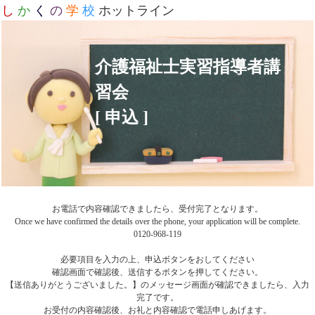
し
か
く
の
学
校
ホットライン
介護福祉士実習指導者講
習会
[ 申込 ]
お電話で内容確認できましたら、受付完了となります。
Once we have confirmed the details over the phone, your application will be complete.
0120-968-119
必要項目を入力の上、申込ボタンをおしてください
確認画面で確認後、送信するボタンを押してください。
【送信ありがとうございました。】のメッセージ画面が確認できましたら、入力
完了です。
お受付の内容確認後、お礼と内容確認で電話申しあげます。