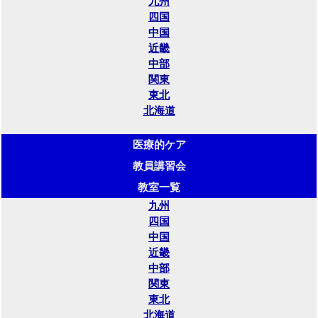
九州
四国
中国
近畿
中部
関東
東北
北海道
医療的ケア
教員講習会
教室一覧
九州
四国
中国
近畿
中部
関東
東北
北海道