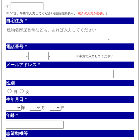
〒
※ "-"無、半角で入力してください(住所自動表示、
続きの入力が必要。
)
自宅住所
*
電話番号
*
-
-
※半角で入力してください
メールアドレス
*
性別
男
女
生年月日
*
年
月
日
年齢
*
志望動機等