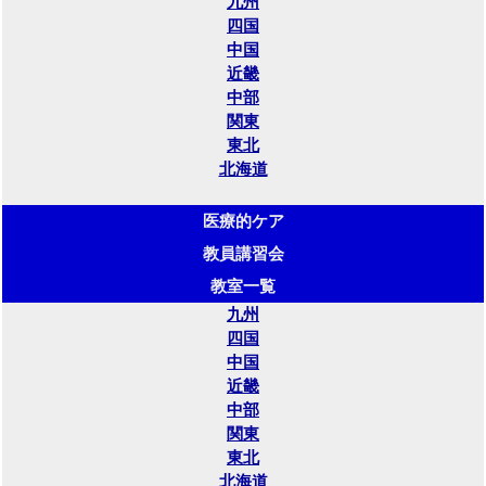
九州
四国
中国
近畿
中部
関東
東北
北海道
医療的ケア
教員講習会
教室一覧
九州
四国
中国
近畿
中部
関東
東北
北海道