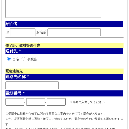
紹介者
ID
お名前
修了証、教材等送付先
送付先
*
自宅
事業所
緊急連絡先
連絡先名称
*
電話番号
*
-
-
※半角で入力してください
ご受講中に弊社から修了に関わる重要なご案内をさせて頂く場合があります。
また、災害等緊急時に迅速・確実にご連絡するため、緊急連絡先のご登録をお願いいたしま
す。