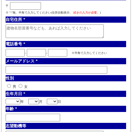
〒
※ "-"無、半角で入力してください(住所自動表示、
続きの入力が必要。
)
自宅住所
*
電話番号
*
-
-
※半角で入力してください
メールアドレス
*
性別
男
女
生年月日
*
年
月
日
年齢
*
志望動機等