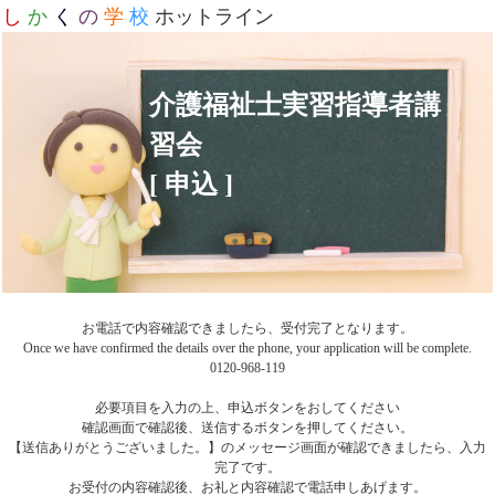
し
か
く
の
学
校
ホットライン
介護福祉士実習指導者講
習会
[ 申込 ]
お電話で内容確認できましたら、受付完了となります。
Once we have confirmed the details over the phone, your application will be complete.
0120-968-119
必要項目を入力の上、申込ボタンをおしてください
確認画面で確認後、送信するボタンを押してください。
【送信ありがとうございました。】のメッセージ画面が確認できましたら、入力
完了です。
お受付の内容確認後、お礼と内容確認で電話申しあげます。