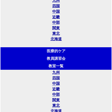
九州
四国
中国
近畿
中部
関東
東北
北海道
医療的ケア
教員講習会
教室一覧
九州
四国
中国
近畿
中部
関東
東北
北海道