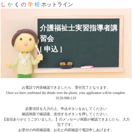
し
か
く
の
学
校
ホットライン
介護福祉士実習指導者講
習会
[ 申込 ]
お電話で内容確認できましたら、受付完了となります。
Once we have confirmed the details over the phone, your application will be complete.
0120-968-119
必要項目を入力の上、申込ボタンをおしてください
確認画面で確認後、送信するボタンを押してください。
【送信ありがとうございました。】のメッセージ画面が確認できましたら、入力
完了です。
お受付の内容確認後、お礼と内容確認で電話申しあげます。