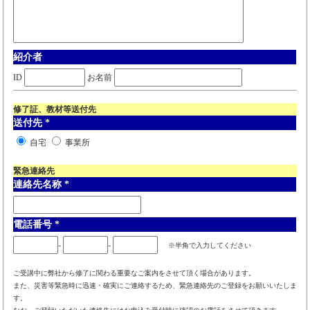
紹介者
ID
お名前
修了証、教材等送付先
送付先
*
自宅
事業所
緊急連絡先
連絡先名称
*
電話番号
*
-
-
※半角で入力してください
ご受講中に弊社から修了に関わる重要なご案内をさせて頂く場合があります。
また、災害等緊急時に迅速・確実にご連絡するため、緊急連絡先のご登録をお願いいたしま
す。