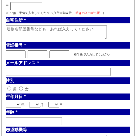
〒
※ "-"無、半角で入力してください(住所自動表示、
続きの入力が必要。
)
自宅住所
*
電話番号
*
-
-
※半角で入力してください
メールアドレス
*
性別
男
女
生年月日
*
年
月
日
年齢
*
志望動機等