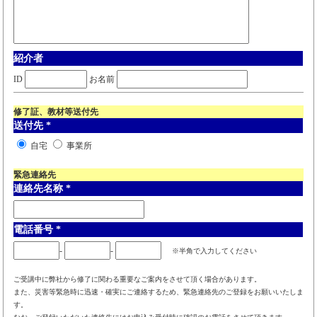
紹介者
ID
お名前
修了証、教材等送付先
送付先
*
自宅
事業所
緊急連絡先
連絡先名称
*
電話番号
*
-
-
※半角で入力してください
ご受講中に弊社から修了に関わる重要なご案内をさせて頂く場合があります。
また、災害等緊急時に迅速・確実にご連絡するため、緊急連絡先のご登録をお願いいたしま
す。