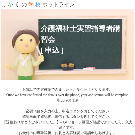
し
か
く
の
学
校
ホットライン
介護福祉士実習指導者講
習会
[ 申込 ]
お電話で内容確認できましたら、受付完了となります。
Once we have confirmed the details over the phone, your application will be complete.
0120-968-119
必要項目を入力の上、申込ボタンをおしてください
確認画面で確認後、送信するボタンを押してください。
【送信ありがとうございました。】のメッセージ画面が確認できましたら、入力
完了です。
お受付の内容確認後、お礼と内容確認で電話申しあげます。