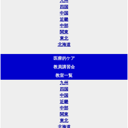
九州
四国
中国
近畿
中部
関東
東北
北海道
医療的ケア
教員講習会
教室一覧
九州
四国
中国
近畿
中部
関東
東北
北海道