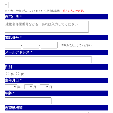
〒
※ "-"無、半角で入力してください(住所自動表示、
続きの入力が必要。
)
自宅住所
*
電話番号
*
-
-
※半角で入力してください
メールアドレス
*
性別
男
女
生年月日
*
年
月
日
年齢
*
志望動機等