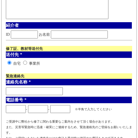
紹介者
ID
お名前
修了証、教材等送付先
送付先
*
自宅
事業所
緊急連絡先
連絡先名称
*
電話番号
*
-
-
※半角で入力してください
ご受講中に弊社から修了に関わる重要なご案内をさせて頂く場合があります。
また、災害等緊急時に迅速・確実にご連絡するため、緊急連絡先のご登録をお願いいたしま
す。