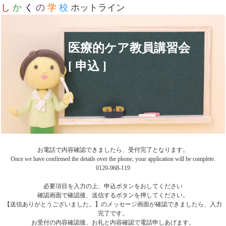
し
か
く
の
学
校
ホットライン
医療的ケア教員講習会
[ 申込 ]
お電話で内容確認できましたら、受付完了となります。
Once we have confirmed the details over the phone, your application will be complete.
0120-968-119
必要項目を入力の上、申込ボタンをおしてください
確認画面で確認後、送信するボタンを押してください。
【送信ありがとうございました。】のメッセージ画面が確認できましたら、入力
完了です。
お受付の内容確認後、お礼と内容確認で電話申しあげます。