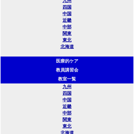
九州
四国
中国
近畿
中部
関東
東北
北海道
医療的ケア
教員講習会
教室一覧
九州
四国
中国
近畿
中部
関東
東北
北海道