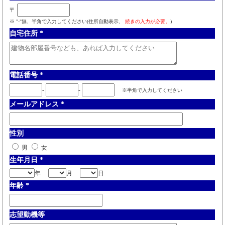
〒
※ "-"無、半角で入力してください(住所自動表示、
続きの入力が必要。
)
自宅住所
*
電話番号
*
-
-
※半角で入力してください
メールアドレス
*
性別
男
女
生年月日
*
年
月
日
年齢
*
志望動機等