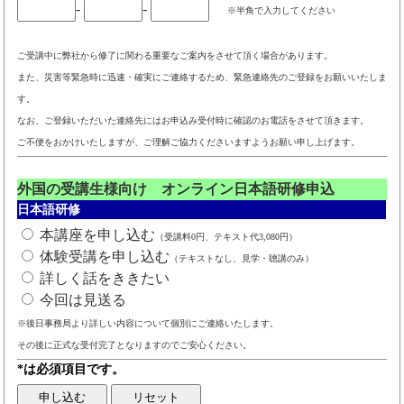
-
-
※半角で入力してください
ご受講中に弊社から修了に関わる重要なご案内をさせて頂く場合があります。
また、災害等緊急時に迅速・確実にご連絡するため、緊急連絡先のご登録をお願いいたしま
す。
なお、ご登録いただいた連絡先にはお申込み受付時に確認のお電話をさせて頂きます。
ご不便をおかけいたしますが、ご理解ご協力くださいますようお願い申し上げます。
外国の受講生様向け オンライン日本語研修申込
日本語研修
本講座を申し込む
（受講料0円、テキスト代3,080円）
体験受講を申し込む
（テキストなし、見学・聴講のみ）
詳しく話をききたい
今回は見送る
※後日事務局より詳しい内容について個別にご連絡いたします。
その後に正式な受付完了となりますのでご安心ください。
*は必須項目です。