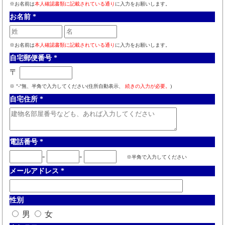
※お名前は
本人確認書類に記載されている通り
に入力をお願いします。
お名前
*
※お名前は
本人確認書類に記載されている通り
に入力をお願いします。
自宅郵便番号
*
〒
※ "-"無、半角で入力してください(住所自動表示、
続きの入力が必要。
)
自宅住所
*
電話番号
*
-
-
※半角で入力してください
メールアドレス
*
性別
男
女