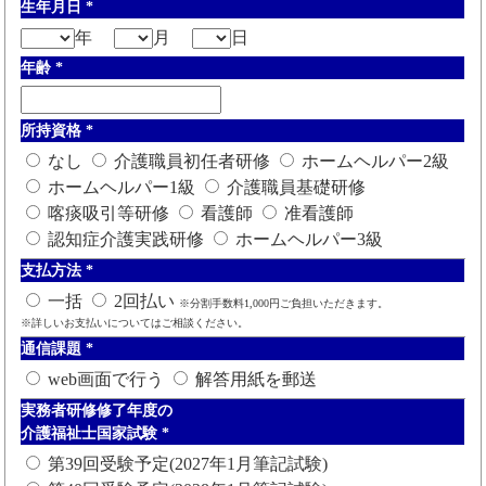
生年月日
*
年
月
日
年齢
*
所持資格
*
なし
介護職員初任者研修
ホームヘルパー2級
ホームヘルパー1級
介護職員基礎研修
喀痰吸引等研修
看護師
准看護師
認知症介護実践研修
ホームヘルパー3級
支払方法
*
一括
2回払い
※分割手数料1,000円ご負担いただきます。
※詳しいお支払いについてはご相談ください。
通信課題
*
web画面で行う
解答用紙を郵送
実務者研修修了年度の
介護福祉士国家試験
*
第39回受験予定(2027年1月筆記試験)