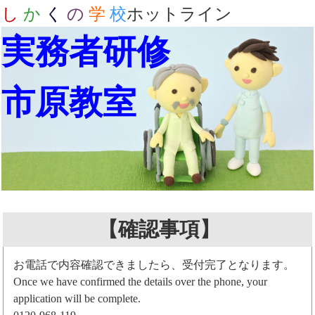
し
か
く
の
学
校
ホットライン
実務者研修
市原教室
【確認事項】
お電話で内容確認できましたら、受付完了となります。
Once we have confirmed the details over the phone, your
application will be complete.