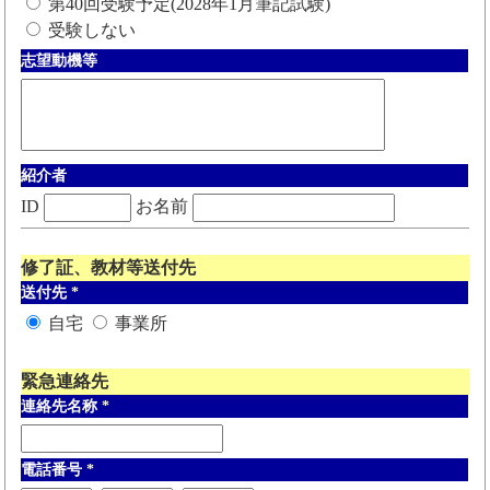
第40回受験予定(2028年1月筆記試験)
受験しない
志望動機等
紹介者
ID
お名前
修了証、教材等送付先
送付先
*
自宅
事業所
緊急連絡先
連絡先名称
*
電話番号
*