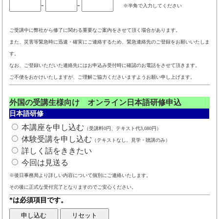
-
-
※半角で入力してください
ご受講中に弊社から修了に関わる重要なご案内をさせて頂く場合があります。
また、災害等緊急時に迅速・確実にご連絡するため、緊急連絡先のご登録をお願いいたしま
す。
なお、ご登録いただいた連絡先にはお申込み受付時に確認のお電話をさせて頂きます。
ご不便をおかけいたしますが、ご理解ご協力くださいますようお願い申し上げます。
外国の受講生様向け オンライン日本語研修申込
日本語研修
本講座を申し込む
（受講料0円、テキスト代3,080円）
体験受講を申し込む
（テキストなし、見学・聴講のみ）
詳しく話をききたい
今回は見送る
※後日事務局より詳しい内容について個別にご連絡いたします。
その後に正式な受付完了となりますのでご安心ください。
*は必須項目です。