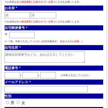
※お名前は
本人確認書類に記載されている通り
に入力をお願いします。
お名前
*
※お名前は
本人確認書類に記載されている通り
に入力をお願いします。
自宅郵便番号
*
〒
※ "-"無、半角で入力してください(住所自動表示、
続きの入力が必要。
)
自宅住所
*
電話番号
*
-
-
※半角で入力してください
メールアドレス
*
性別
男
女