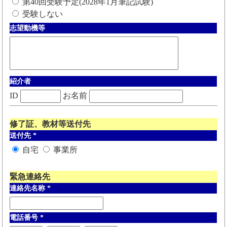
第40回受験予定(2028年1月筆記試験)
受験しない
志望動機等
紹介者
ID
お名前
修了証、教材等送付先
送付先
*
自宅
事業所
緊急連絡先
連絡先名称
*
電話番号
*