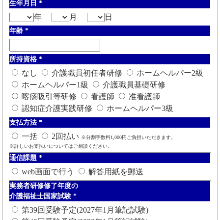
生年月日
*
年
月
日
年齢
*
所持資格
*
なし
介護職員初任者研修
ホームヘルパー2級
ホームヘルパー1級
介護職員基礎研修
喀痰吸引等研修
看護師
准看護師
認知症介護実践研修
ホームヘルパー3級
支払方法
*
一括
2回払い
※分割手数料1,000円ご負担いただきます。
※詳しいお支払いについてはご相談ください。
通信課題
*
web画面で行う
解答用紙を郵送
実務者研修修了年度の
介護福祉士国家試験
*
第39回受験予定(2027年1月筆記試験)