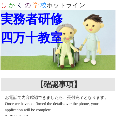
し
か
く
の
学
校
ホットライン
実務者研修
四万十教室
【確認事項】
お電話で内容確認できましたら、受付完了となります。
Once we have confirmed the details over the phone, your
application will be complete.