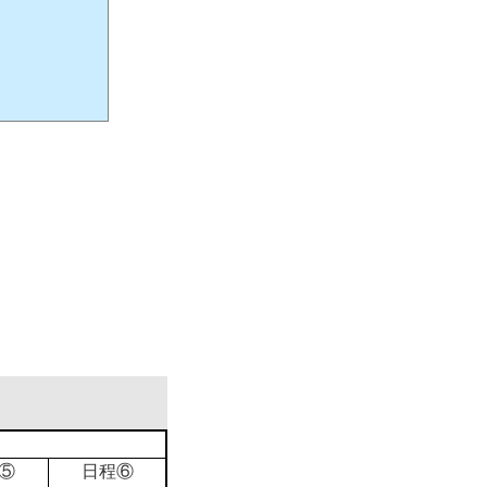
⑤
日程⑥