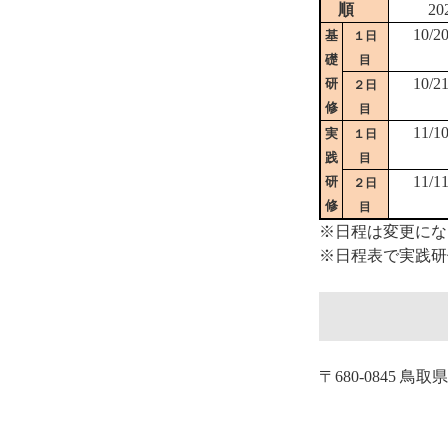
順
20
10/2
基
１日
礎
目
10/2
研
２日
修
目
11/1
実
１日
践
目
11/1
研
２日
修
目
※日程は変更にな
※日程表で実践研
〒680-0845 