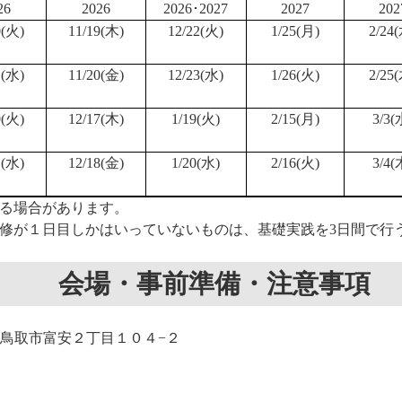
26
2026
2026･2027
2027
202
0(火)
11/19(木)
12/22(火)
1/25(月)
2/24
1(水)
11/20(金)
12/23(水)
1/26(火)
2/25
0(火)
12/17(木)
1/19(火)
2/15(月)
3/3(
1(水)
12/18(金)
1/20(水)
2/16(火)
3/4(
る場合があります。
修が１日目しかはいっていないものは、基礎実践を3日間で行
会場・事前準備・注意事項
鳥取県鳥取市富安２丁目１０４−２