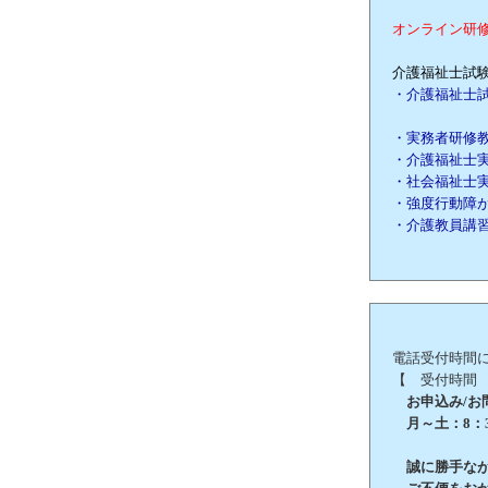
オンライン研
介護福祉士試験
・介護福祉士
・実務者研修
・介護福祉士
・社会福祉士
・強度行動障
・介護教員講
電話受付時間
【 受付時間
お申込み/お問合
月～土：8：3
誠に勝手ながら