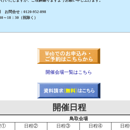
けいたしますが、ご理解賜りますようお願い申し上げます。
問合せ：0120-952-898
0～18：30（祝除く）
開催会場一覧はこちら
開催日程
鳥取会場
程①
日程②
日程③
日程④
日程