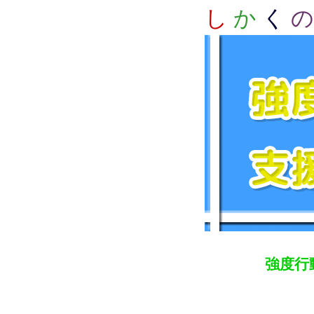
し
か
く
の
強度行