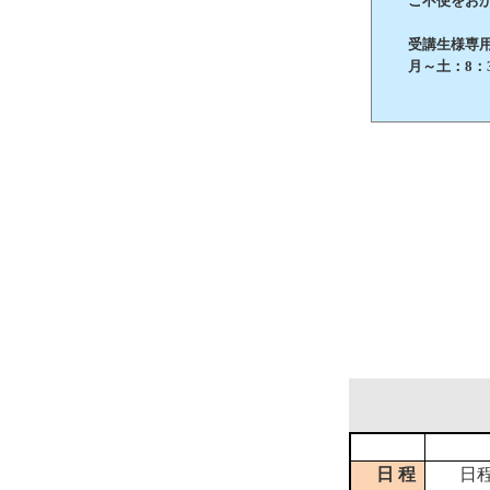
ご不便をおか
受講生様専用 お
月～土：8：3
日 程
日