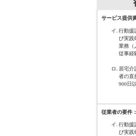
サービス提供
行動援
び実践
業務（
従事経
居宅介
者の直
900
従業者の要件
行動援
び実践