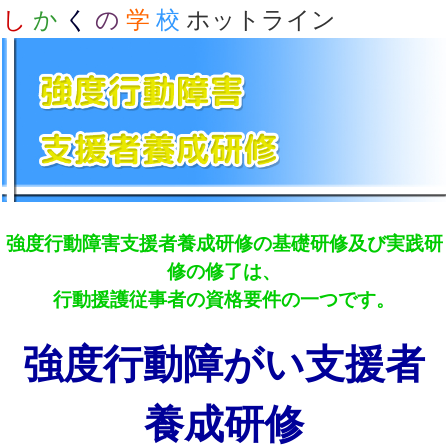
し
か
く
の
学
校
ホットライン
強度行動障害支援者養成研修の基礎研修及び実践研
修の修了は、
行動援護従事者の資格要件の一つです。
強度行動障がい支援者
養成研修