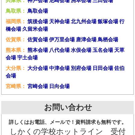
兵庫県：
神戸会場
尼崎会場
洲本会場
三田会場
鳥取県：
鳥取会場
福岡県：
筑後会場
天神会場
北九州会場
飯塚会場
行
橋会場
久留米会場
佐賀県：
佐賀会場
伊万里会場
唐津会場
鳥栖会場
熊本県：
熊本会場
八代会場
水俣会場
玉名会場
天草
会場
宇土会場
大分県：
大分会場
中津会場
別府会場
日田会場
佐伯
会場
宮崎県：
宮崎会場
日向会場
お問い合わせ
詳しくはお電話、メールで！資料請求も無料です。
しかくの学校ホットライン 受付