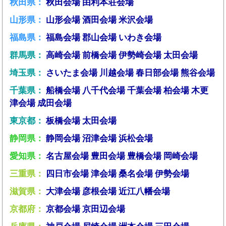
秋田県：
秋田会場
由利本荘会場
山形県：
山形会場
酒田会場
米沢会場
福島県：
福島会場
郡山会場
いわき会場
群馬県：
高崎会場
前橋会場
伊勢崎会場
太田会場
埼玉県：
さいたま会場
川越会場
春日部会場
熊谷会場
千葉県：
船橋会場
八千代会場
千葉会場
柏会場
木更
津会場
成田会場
東京都：
板橋会場
太田会場
静岡県：
静岡会場
沼津会場
浜松会場
愛知県：
名古屋会場
豊田会場
豊橋会場
岡崎会場
三重県：
四日市会場
津会場
桑名会場
伊勢会場
滋賀県：
大津会場
彦根会場
近江八幡会場
京都府：
京都会場
京田辺会場