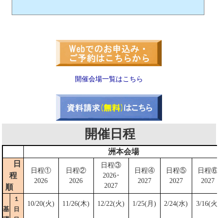
開催会場一覧はこちら
開催日程
洲本会場
日
日程③
日程①
日程②
日程④
日程⑤
日程⑥
程
2026･
2026
2026
2027
2027
2027
2027
順
１
10/20(火)
11/26(木)
12/22(火)
1/25(月)
2/24(水)
3/16(火
基
日