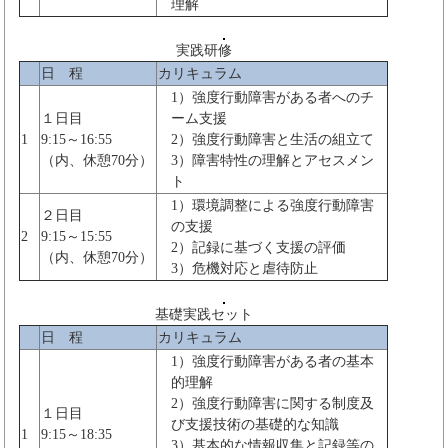
理解
実践研修
日 程
カリキュラム
1）強度行動障害がある者へのチ
１日目
ーム支援
1
9:15～16:55
2）強度行動障害と生活の組立て
（内、休憩70分）
3）障害特性の理解とアセスメン
ト
1）環境調整による強度行動障害
２日目
の支援
2
9:15～15:55
2）記録に基づく支援の評価
（内、休憩70分）
3）危機対応と虐待防止
基礎実践セット
日 程
カリキュラム
1）強度行動障害がある者の基本
的理解
2）強度行動障害に関する制度及
１日目
び支援技術の基礎的な知識
1
9:15～18:35
3）基本的な情報収集と記録等の