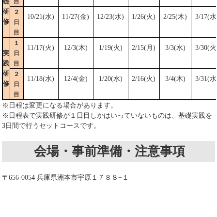
礎
目
研
２
10/21(水)
11/27(金)
12/23(水)
1/26(火)
2/25(木)
3/17(水
修
日
目
１
11/17(火)
12/3(木)
1/19(火)
2/15(月)
3/3(水)
3/30(火
実
日
践
目
研
２
11/18(水)
12/4(金)
1/20(水)
2/16(火)
3/4(木)
3/31(水
修
日
目
※日程は変更になる場合があります。
※日程表で実践研修が１日目しかはいっていないものは、基礎実践を
3日間で行うセットコースです。
会場・事前準備・注意事項
〒656-0054 兵庫県洲本市宇原１７８８−１