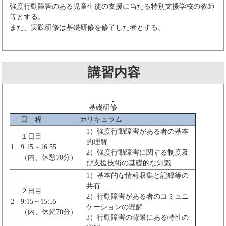
強度行動障害のある児童生徒の支援に当たる特別支援学校の教師
等とする。
また、実践研修は基礎研修を修了した者とする。
講習内容
基礎研修
日 程
カリキュラム
1）強度行動障害がある者の基本
１日目
的理解
1
9:15～16:55
2）強度行動障害に関する制度及
（内、休憩70分）
び支援技術の基礎的な知識
1）基本的な情報収集と記録等の
共有
２日目
2）行動障害がある者のコミュニ
2
9:15～15:55
ケーションの理解
（内、休憩70分）
3）行動障害の背景にある特性の