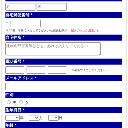
自宅郵便番号
*
〒
※ "-"無、半角で入力してください(住所自動表示、
続きの入力が必要。
)
自宅住所
*
電話番号
*
-
-
※半角で入力してください
メールアドレス
*
性別
男
女
生年月日
*
年
月
日
年齢
*