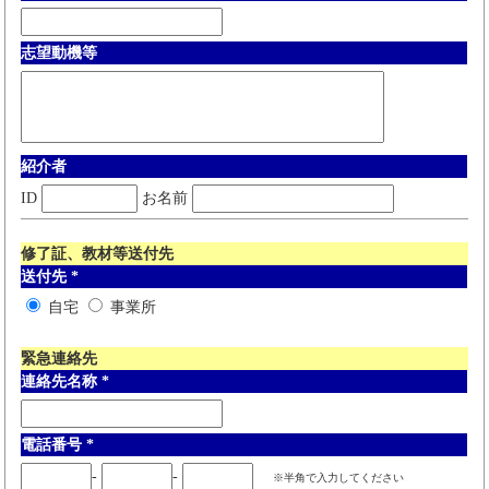
志望動機等
紹介者
ID
お名前
修了証、教材等送付先
送付先
*
自宅
事業所
緊急連絡先
連絡先名称
*
電話番号
*
-
-
※半角で入力してください