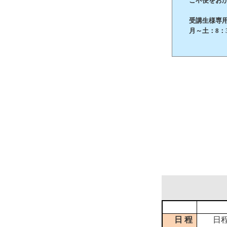
ご不便をおか
受講生様専用 お
月～土：8：3
日 程
日