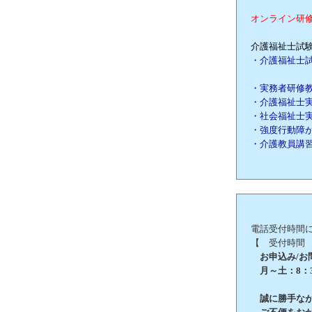
オンライン研
介護福祉士試験
・介護福祉士
・実務者研修
・介護福祉士
・社会福祉士
・強度行動障
・介護教員講
電話受付時間
【 受付時間
お申込み/お問合
月～土：8：3
誠に勝手ながら