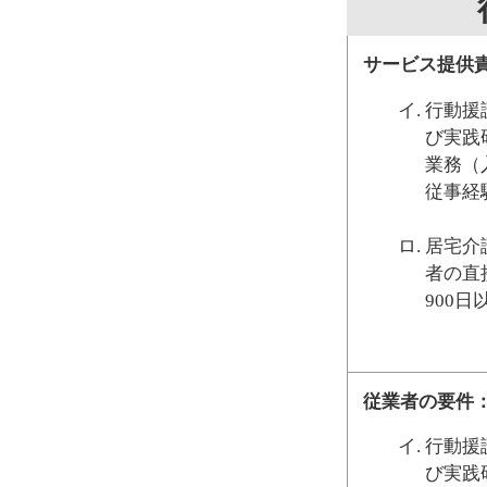
サービス提供
行動援
び実践
業務（
従事経
居宅介
者の直
900
従業者の要件
行動援
び実践