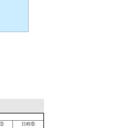
⑤
日程⑥