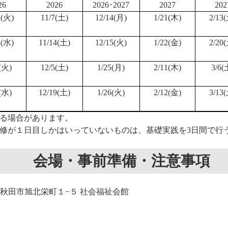
26
2026
2026･2027
2027
202
3(火)
11/7(土)
12/14(月)
1/21(木)
2/13
4(水)
11/14(土)
12/15(火)
1/22(金)
2/20
(火)
12/5(土)
1/25(月)
2/11(木)
3/6(
(水)
12/19(土)
1/26(火)
2/12(金)
3/13
る場合があります。
修が１日目しかはいっていないものは、基礎実践を3日間で行
会場・事前準備・注意事項
秋田県秋田市旭北栄町１−５ 社会福祉会館