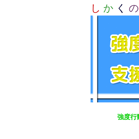
し
か
く
の
強度行