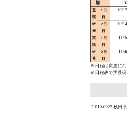
順
20
10/1
基
１日
礎
目
10/1
研
２日
修
目
11/3
実
１日
践
目
11/4
研
２日
修
目
※日程は変更にな
※日程表で実践研
〒010-0922 