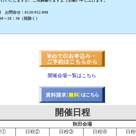
けいたしますが、ご理解賜りますようお願い申し上げます。
問合せ：0120-952-898
0～18：30（祝除く）
開催会場一覧はこちら
開催日程
秋田会場
程①
日程②
日程③
日程④
日程