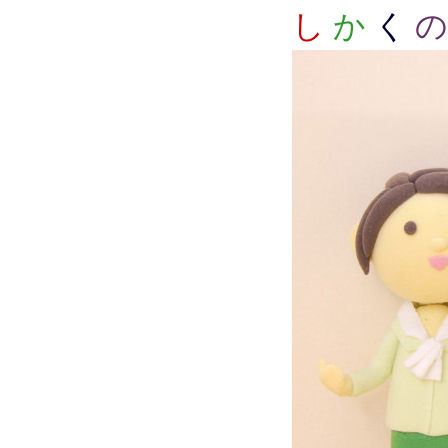
し
か
く
の