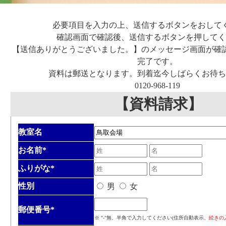
必要項目を入力の上、送信するボタンをおして
確認画面で確認後、送信するボタンを押してく
【送信ありがとうございました。】のメッセージ画面が確
完了です。
資料は郵送となります。到着迄今しばらくお待ち
0120-968-119
【資料請求】
教室名
お名前
*
ふりがな
*
性別
男
女
郵便番号
*
※ "-"無、半角で入力してください(住所自動表示、
続きの