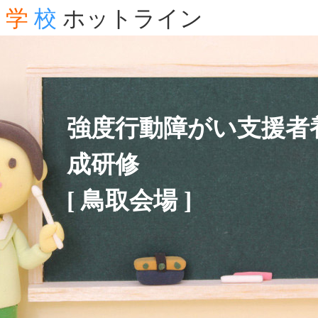
学
校
ホットライン
強度行動障がい支援者
成研修
[ 鳥取会場 ]