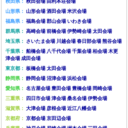
秋田県：
秋田会場
由利本荘会場
山形県：
山形会場
酒田会場
米沢会場
福島県：
福島会場
郡山会場
いわき会場
群馬県：
高崎会場
前橋会場
伊勢崎会場
太田会場
埼玉県：
さいたま会場
川越会場
春日部会場
熊谷会場
千葉県：
船橋会場
八千代会場
千葉会場
柏会場
木更
津会場
成田会場
東京都：
板橋会場
太田会場
静岡県：
静岡会場
沼津会場
浜松会場
愛知県：
名古屋会場
豊田会場
豊橋会場
岡崎会場
三重県：
四日市会場
津会場
桑名会場
伊勢会場
滋賀県：
大津会場
彦根会場
近江八幡会場
京都府：
京都会場
京田辺会場