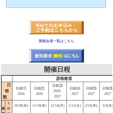
開催会場一覧はこちら
開催日程
彦根教室
日
日程③
日程①
日程②
日程④
日程⑤
日程⑥
程
2026･
2026
2026
2027
2027
2027
2027
順
１
10/28(水)
11/19(木)
12/14(月)
1/12(火)
2/25(木)
3/3(水)
基
日