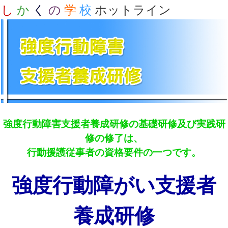
し
か
く
の
学
校
ホットライン
強度行動障害支援者養成研修の基礎研修及び実践研
修の修了は、
行動援護従事者の資格要件の一つです。
強度行動障がい支援者
養成研修