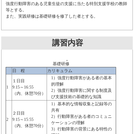
強度行動障害のある児童生徒の支援に当たる特別支援学校の教師
等とする。
また、実践研修は基礎研修を修了した者とする。
講習内容
基礎研修
日 程
カリキュラム
1）強度行動障害がある者の基本
１日目
的理解
1
9:15～16:55
2）強度行動障害に関する制度及
（内、休憩70分）
び支援技術の基礎的な知識
1）基本的な情報収集と記録等の
共有
２日目
2）行動障害がある者のコミュニ
2
9:15～15:55
ケーションの理解
（内、休憩70分）
3）行動障害の背景にある特性の