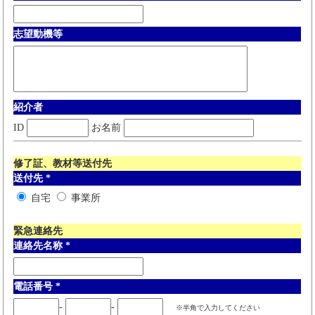
志望動機等
紹介者
ID
お名前
修了証、教材等送付先
送付先
*
自宅
事業所
緊急連絡先
連絡先名称
*
電話番号
*
-
-
※半角で入力してください