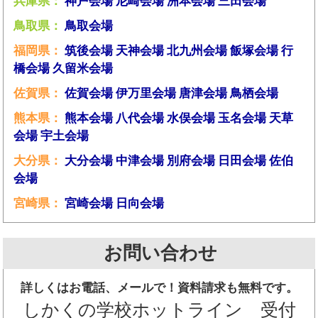
兵庫県：
神戸会場
尼崎会場
洲本会場
三田会場
鳥取県：
鳥取会場
福岡県：
筑後会場
天神会場
北九州会場
飯塚会場
行
橋会場
久留米会場
佐賀県：
佐賀会場
伊万里会場
唐津会場
鳥栖会場
熊本県：
熊本会場
八代会場
水俣会場
玉名会場
天草
会場
宇土会場
大分県：
大分会場
中津会場
別府会場
日田会場
佐伯
会場
宮崎県：
宮崎会場
日向会場
お問い合わせ
詳しくはお電話、メールで！資料請求も無料です。
しかくの学校ホットライン 受付