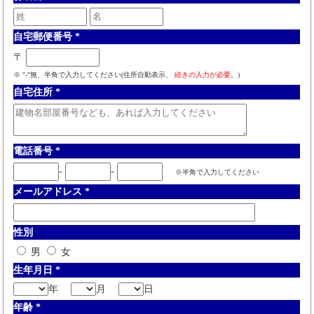
自宅郵便番号
*
〒
※ "-"無、半角で入力してください(住所自動表示、
続きの入力が必要。
)
自宅住所
*
電話番号
*
-
-
※半角で入力してください
メールアドレス
*
性別
男
女
生年月日
*
年
月
日
年齢
*