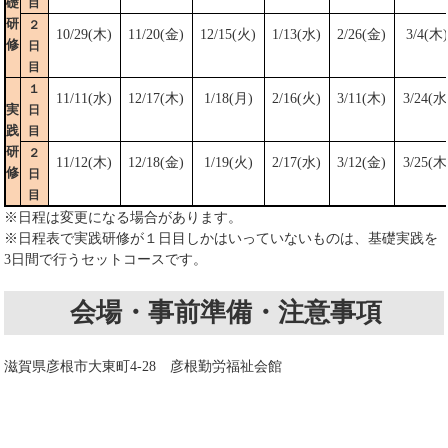
礎
目
研
２
10/29(木)
11/20(金)
12/15(火)
1/13(水)
2/26(金)
3/4(木)
修
日
目
１
11/11(水)
12/17(木)
1/18(月)
2/16(火)
3/11(木)
3/24(水
実
日
践
目
研
２
11/12(木)
12/18(金)
1/19(火)
2/17(水)
3/12(金)
3/25(木
修
日
目
※日程は変更になる場合があります。
※日程表で実践研修が１日目しかはいっていないものは、基礎実践を
3日間で行うセットコースです。
会場・事前準備・注意事項
滋賀県彦根市大東町4-28 彦根勤労福祉会館