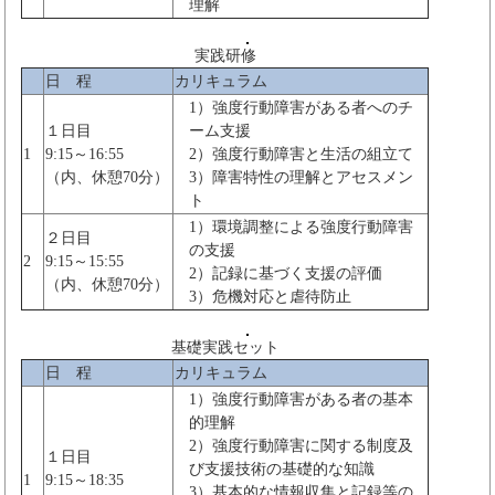
理解
実践研修
日 程
カリキュラム
1）強度行動障害がある者へのチ
１日目
ーム支援
1
9:15～16:55
2）強度行動障害と生活の組立て
（内、休憩70分）
3）障害特性の理解とアセスメン
ト
1）環境調整による強度行動障害
２日目
の支援
2
9:15～15:55
2）記録に基づく支援の評価
（内、休憩70分）
3）危機対応と虐待防止
基礎実践セット
日 程
カリキュラム
1）強度行動障害がある者の基本
的理解
2）強度行動障害に関する制度及
１日目
び支援技術の基礎的な知識
1
9:15～18:35
3）基本的な情報収集と記録等の