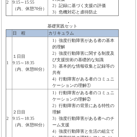
2
9:15～15:55
2）記録に基づく支援の評価
（内、休憩70分）
3）危機対応と虐待防止
基礎実践セット
日 程
カリキュラム
1）強度行動障害がある者の基本
的理解
2）強度行動障害に関する制度及
１日目
び支援技術の基礎的な知識
1
9:15～18:35
3）基本的な情報収集と記録等の
（内、休憩80分）
共有
4）行動障害がある者のコミュニ
ケーションの理解①
1）行動障害がある者のコミュニ
ケーションの理解②
2）行動障害の背景にある特性の
２日目
理解
2
9:15～18:35
3）強度行動障害がある者へのチ
（内、休憩80分）
ーム支援
4）強度行動障害と生活の組立て