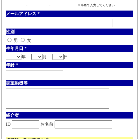
-
-
※半角で入力してください
メールアドレス
*
性別
男
女
生年月日
*
年
月
日
年齢
*
志望動機等
紹介者
ID
お名前