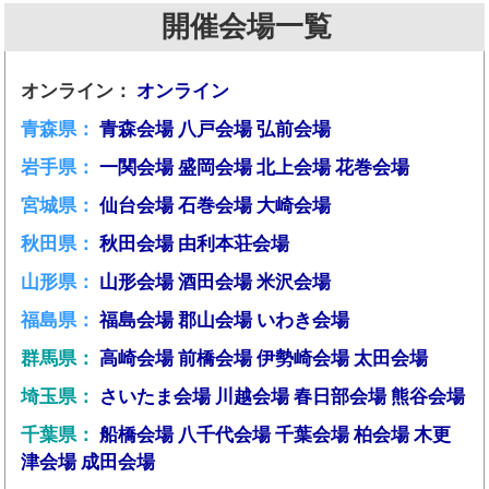
開催会場一覧
オンライン：
オンライン
青森県：
青森会場
八戸会場
弘前会場
岩手県：
一関会場
盛岡会場
北上会場
花巻会場
宮城県：
仙台会場
石巻会場
大崎会場
秋田県：
秋田会場
由利本荘会場
山形県：
山形会場
酒田会場
米沢会場
福島県：
福島会場
郡山会場
いわき会場
群馬県：
高崎会場
前橋会場
伊勢崎会場
太田会場
埼玉県：
さいたま会場
川越会場
春日部会場
熊谷会場
千葉県：
船橋会場
八千代会場
千葉会場
柏会場
木更
津会場
成田会場