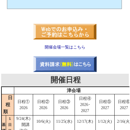
開催会場一覧はこちら
開催日程
津会場
日
日程④
日程①
日程②
日程③
日程⑤
日程⑥
程
2026･
2026
2026
2026
2027
2027
2027
順
9/24(木)
１
10/6(火)
11/25(水)
12/17(木)
1/12(火)
2/16(火
開講
基
日