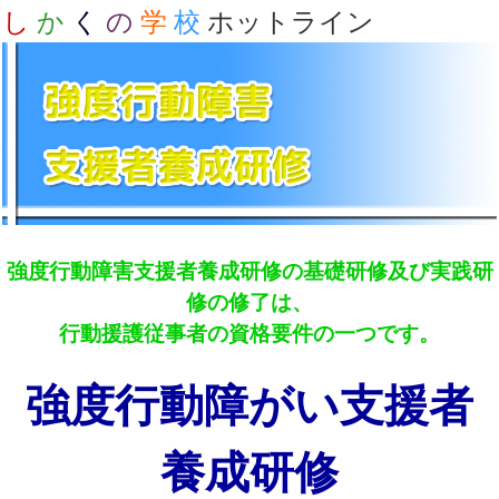
し
か
く
の
学
校
ホットライン
強度行動障害支援者養成研修の基礎研修及び実践研
修の修了は、
行動援護従事者の資格要件の一つです。
強度行動障がい支援者
養成研修