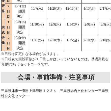
決定
礎
目
研
9/25(金)
２
10/7(水)
11/26(木)
12/18(金)
1/13(水)
2/17(水
修
開講
日
決定
目
10/8(木)
１
11/10(火)
12/9(水)
1/14(木)
2/9(火)
3/9(火)
開講
実
日
決定
践
目
研
10/9(金)
２
11/11(水)
12/10(木)
1/15(金)
2/10(水)
3/10(水
修
開講
日
決定
目
※日程は変更になる場合があります。
※日程表で実践研修が１日目しかはいっていないものは、基礎実践を
3日間で行うセットコースです。
会場・事前準備・注意事項
三重県津市一身田上津部田１２３４ 三重県総合文化センター三重県
総合文化センター