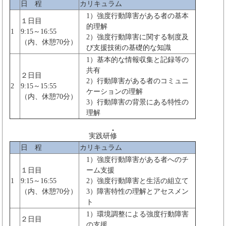
日 程
カリキュラム
1）強度行動障害がある者の基本
１日目
的理解
1
9:15～16:55
2）強度行動障害に関する制度及
（内、休憩70分）
び支援技術の基礎的な知識
1）基本的な情報収集と記録等の
共有
２日目
2）行動障害がある者のコミュニ
2
9:15～15:55
ケーションの理解
（内、休憩70分）
3）行動障害の背景にある特性の
理解
実践研修
日 程
カリキュラム
1）強度行動障害がある者へのチ
１日目
ーム支援
1
9:15～16:55
2）強度行動障害と生活の組立て
（内、休憩70分）
3）障害特性の理解とアセスメン
ト
1）環境調整による強度行動障害
２日目
の支援