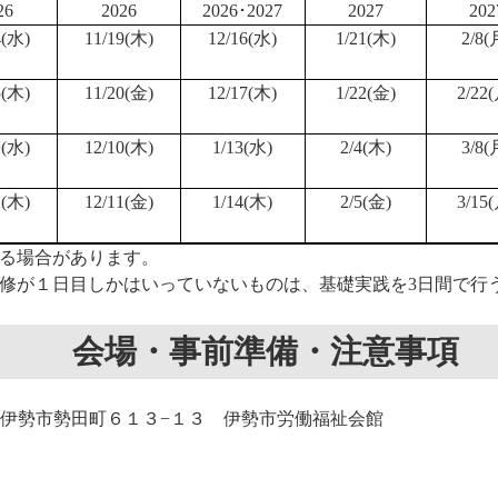
26
2026
2026･2027
2027
202
4(水)
11/19(木)
12/16(水)
1/21(木)
2/8(
5(木)
11/20(金)
12/17(木)
1/22(金)
2/22
1(水)
12/10(木)
1/13(水)
2/4(木)
3/8(
2(木)
12/11(金)
1/14(木)
2/5(金)
3/15
る場合があります。
修が１日目しかはいっていないものは、基礎実践を3日間で行
会場・事前準備・注意事項
 三重県伊勢市勢田町６１３−１３ 伊勢市労働福祉会館