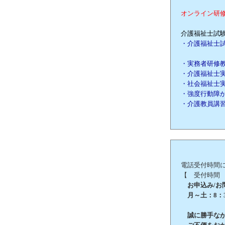
オンライン研
介護福祉士試験
・介護福祉士
・実務者研修
・介護福祉士
・社会福祉士
・強度行動障
・介護教員講
電話受付時間
【 受付時間
お申込み/お問合
月～土：8：3
誠に勝手ながら