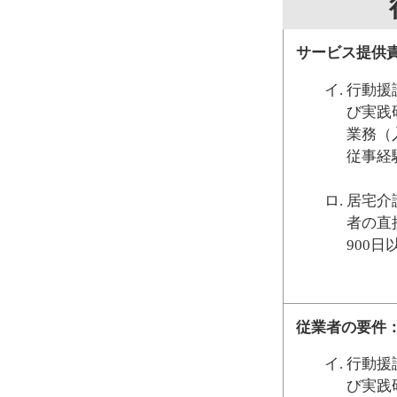
サービス提供
行動援
び実践
業務（
従事経
居宅介
者の直
900
従業者の要件
行動援
び実践