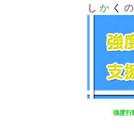
し
か
く
の
強度行