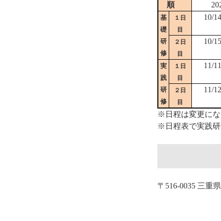
順
20
10/1
基
１日
礎
目
10/1
研
２日
修
目
11/1
実
１日
践
目
11/1
研
２日
修
目
※日程は変更にな
※日程表で実践研
〒516-0035