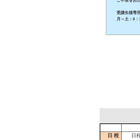
ご不便をおか
受講生様専用 お
月～土：8：3
日 程
日