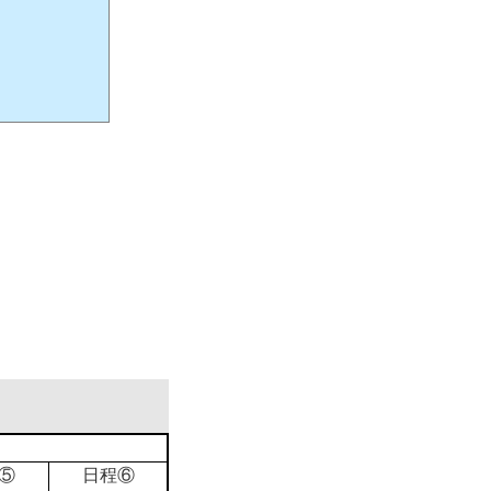
⑤
日程⑥