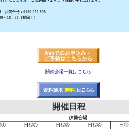
けいたしますが、ご理解賜りますようお願い申し上げます。
問合せ：0120-952-898
0～18：30（祝除く）
開催会場一覧はこちら
開催日程
伊勢会場
程①
日程②
日程③
日程④
日程