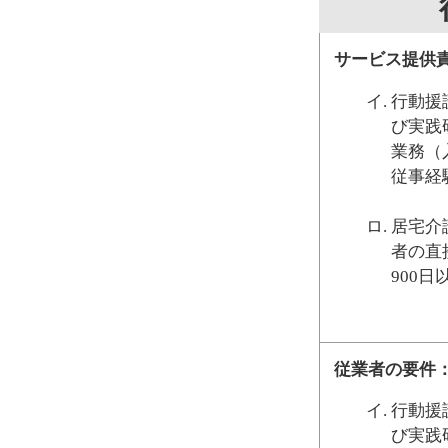
サービス提供
行動援
び実践
業務（
従事経
居宅介
者の直
900
従業者の要件
行動援
び実践