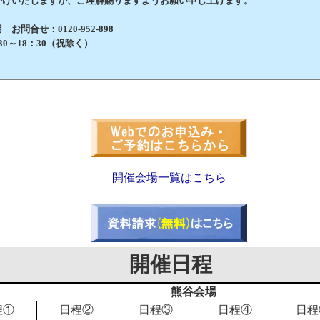
けいたしますが、ご理解賜りますようお願い申し上げます。
問合せ：0120-952-898
0～18：30（祝除く）
開催会場一覧はこちら
開催日程
熊谷会場
程①
日程②
日程③
日程④
日程