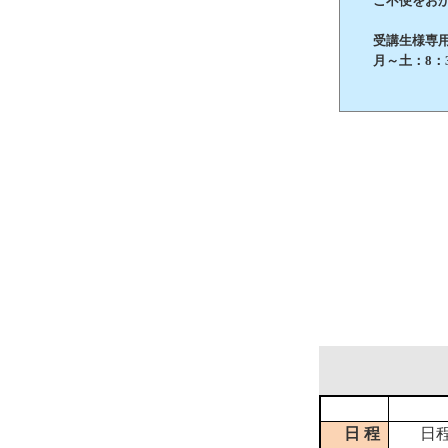
ご不便をおか
受講生様専用 お
月～土：8：3
日 程
日