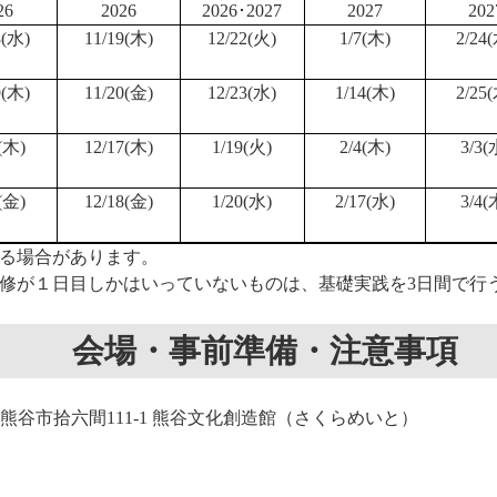
26
2026
2026･2027
2027
202
8(水)
11/19(木)
12/22(火)
1/7(木)
2/24
9(木)
11/20(金)
12/23(水)
1/14(木)
2/25
(木)
12/17(木)
1/19(火)
2/4(木)
3/3(
(金)
12/18(金)
1/20(水)
2/17(水)
3/4(
る場合があります。
修が１日目しかはいっていないものは、基礎実践を3日間で行
会場・事前準備・注意事項
埼玉県熊谷市拾六間111-1 熊谷文化創造館（さくらめいと）