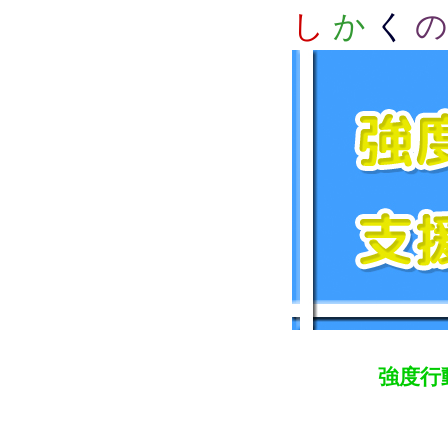
し
か
く
の
強度行