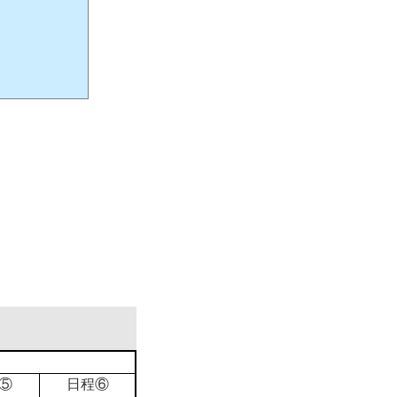
⑤
日程⑥