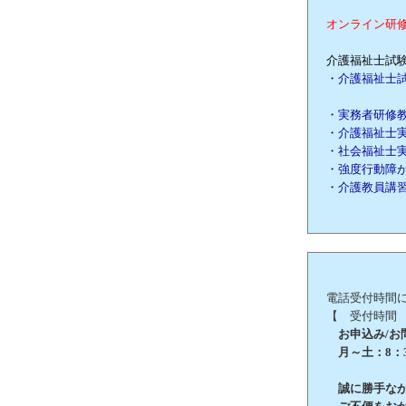
オンライン研
介護福祉士試験
・介護福祉士
・実務者研修
・介護福祉士
・社会福祉士
・強度行動障
・介護教員講
電話受付時間
【 受付時間
お申込み/お問合
月～土：8：3
誠に勝手ながら