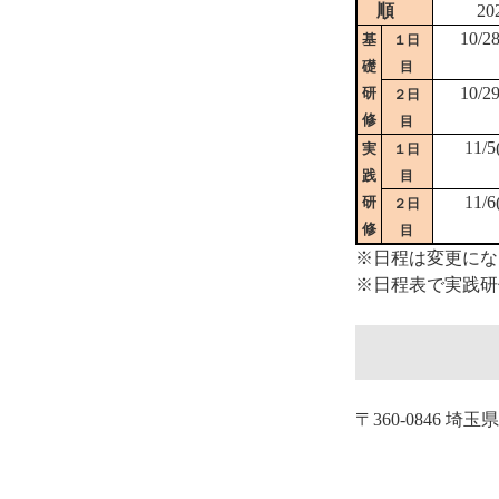
順
20
10/2
基
１日
礎
目
10/2
研
２日
修
目
11/5
実
１日
践
目
11/6
研
２日
修
目
※日程は変更にな
※日程表で実践研
〒360-0846 