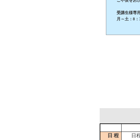
ご不便をおか
受講生様専用 お
月～土：8：3
日 程
日