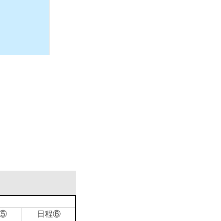
⑤
日程⑥