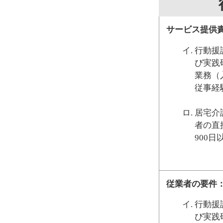
サービス提供
行動援
び実践
業務（
従事経
居宅介
者の直
900
従業者の要件
行動援
び実践