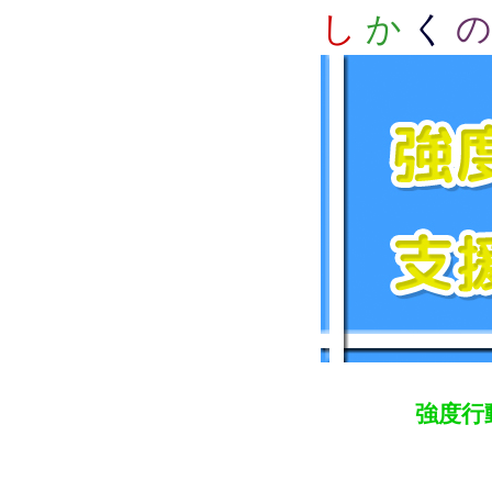
し
か
く
の
強度行