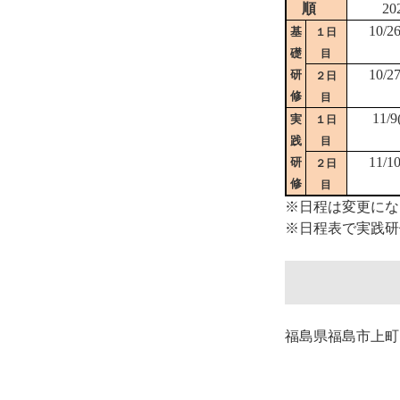
順
20
10/2
基
１日
礎
目
10/2
研
２日
修
目
11/9
実
１日
践
目
11/1
研
２日
修
目
※日程は変更にな
※日程表で実践研
福島県福島市上町