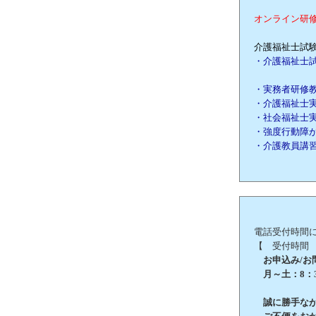
オンライン研
介護福祉士試験
・介護福祉士
・実務者研修
・介護福祉士
・社会福祉士
・強度行動障
・介護教員講
電話受付時間
【 受付時間
お申込み/お問合
月～土：8：3
誠に勝手ながら