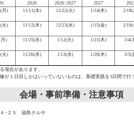
26
2026
2026･2027
2027
202
6(月)
11/11(水)
12/22(火)
1/14(木)
2/18
7(火)
11/12(木)
12/23(水)
1/15(金)
2/19
(月)
11/25(水)
1/12(火)
1/21(木)
3/4(
0(火)
11/26(木)
1/13(水)
1/28(木)
3/5(
る場合があります。
修が１日目しかはいっていないものは、基礎実践を3日間で行
会場・事前準備・注意事項
４−２５ 福島テルサ