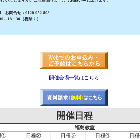
けいたしますが、ご理解賜りますようお願い申し上げます。
問合せ：0120-952-898
0～18：30（祝除く）
開催会場一覧はこちら
開催日程
福島教室
程①
日程②
日程③
日程④
日程