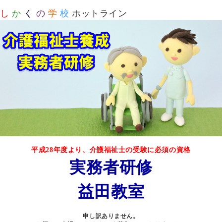
し
か
く
の
学
校
ホットライン
平成28年度より、介護福祉士の受験に必須の資格
実務者研修
益田教室
申し訳ありません。