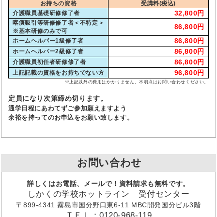
お持ちの資格
受講料(税込)
32,800円
介護職員基礎研修修了者
喀痰吸引等研修修了者＜不特定＞
86,800円
※基本研修のみで可
86,800円
ホームヘルパー1級修了者
86,800円
ホームヘルパー2級修了者
86,800円
介護職員初任者研修修了者
96,800円
上記記載の資格をお持ちでない方
※上記以外の費用はかかりません。不明点はお問い合わせください。
定員になり次第締め切ります。
通学日程にあわてずご参加願えますよう
余裕を持ってのお申込をお願い致します。
お問い合わせ
詳しくはお電話、メールで！資料請求も無料です。
しかくの学校ホットライン 受付センター
〒899-4341 霧島市国分野口東6-11 MBC開発国分ビル3階
ＴＥＬ：0120-968-119