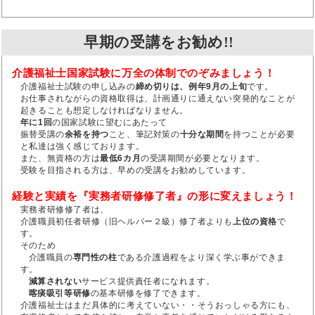
早期の受講をお勧め!!
介護福祉士国家試験に万全の体制でのぞみましょう！
介護福祉士試験の申し込みの
締め切りは、例年9月の上旬
です。
お仕事されながらの資格取得は、計画通りに通えない突発的なことが
起きることも想定しなければなりません。
年に1回
の国家試験に望むにあたって
振替受講の
余裕を持つ
こと、筆記対策の
十分な期間
を持つことが必要
と私達は強く感じております。
また、無資格の方は
最低6カ月
の受講期間が必要となります。
受験を目指される方は、早めの受講をお勧めしています。
経験と実績を『実務者研修修了者』の形に変えましょう！
実務者研修修了者は、
介護職員初任者研修（旧ヘルパー２級）修了者よりも
上位の資格
で
す。
そのため
介護職員の
専門性の柱
である介護過程をより深く学ぶ事ができま
す。
減算されない
サービス提供責任者になれます。
喀痰吸引等研修
の基本研修を修了できます。
介護福祉士はまだ具体的に考えていない・・そうおっしゃる方にも、