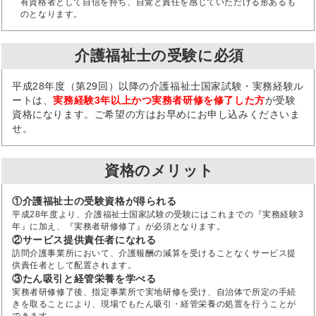
有資格者として自信を持ち、自覚と責任を感じていただける形あるも
のとなります。
介護福祉士の受験に必須
平成28年度（第29回）以降の介護福祉士国家試験・実務経験ル
ートは、
実務経験3年以上かつ実務者研修を修了した方
が受験
資格になります。ご希望の方はお早めにお申し込みくださいま
せ。
資格のメリット
①介護福祉士の受験資格が得られる
平成28年度より、介護福祉士国家試験の受験にはこれまでの『実務経験3
年』に加え、『実務者研修修了』が必須となります。
②サービス提供責任者になれる
訪問介護事業所において、介護報酬の減算を受けることなくサービス提
供責任者として配置されます。
③たん吸引と経管栄養を学べる
実務者研修修了後、指定事業所で実地研修を受け、自治体で所定の手続
きを取ることにより、現場でもたん吸引・経管栄養の処置を行うことが
できます。