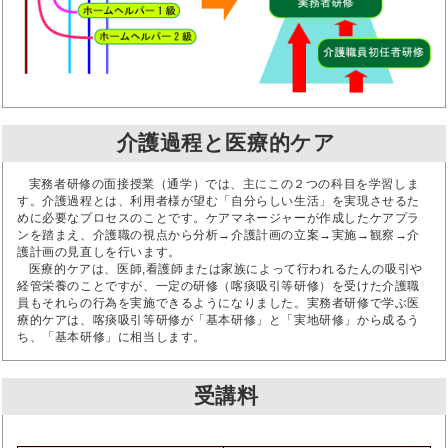
介護過程と医療的ケア
実務者研修の面接授業（通学）では、主にこの２つの科目を学習しま
す。介護過程とは、利用者様が望む「自分らしい生活」を実現させるた
めに必要なプロセスのことです。ケアマネージャーが作成したケアプラ
ンを踏まえ、介護職の視点から分析→介護計画の立案→実施→観察→介
護計画の見直しを行います。
医療的ケアは、医師,看護師または家族によって行われるたんの吸引や
経管栄養のことですが、一定の研修（喀痰吸引等研修）を受けた介護職
員もそれらの行為を実施できるようになりました。実務者研修で学ぶ医
療的ケアは、喀痰吸引等研修が「基本研修」と「実地研修」から成るう
ち、「基本研修」に相当します。
受講料