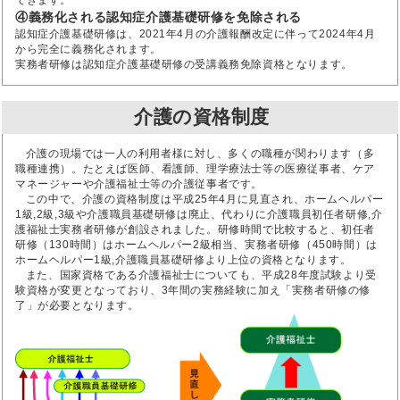
④義務化される認知症介護基礎研修を免除される
認知症介護基礎研修は、2021年4月の介護報酬改定に伴って2024年4月
から完全に義務化されます。
実務者研修は認知症介護基礎研修の受講義務免除資格となります。
介護の資格制度
介護の現場では一人の利用者様に対し、多くの職種が関わります（多
職種連携）。たとえば医師、看護師、理学療法士等の医療従事者、ケア
マネージャーや介護福祉士等の介護従事者です。
この中で、介護の資格制度は平成25年4月に見直され、ホームヘルパー
1級,2級,3級や介護職員基礎研修は廃止、代わりに介護職員初任者研修,介
護福祉士実務者研修が創設されました。研修時間で比較すると、初任者
研修（130時間）はホームヘルパー2級相当、実務者研修（450時間）は
ホームヘルパー1級,介護職員基礎研修より上位の資格となります。
また、国家資格である介護福祉士についても、平成28年度試験より受
験資格が変更となっており、3年間の実務経験に加え「実務者研修の修
了」が必要となります。