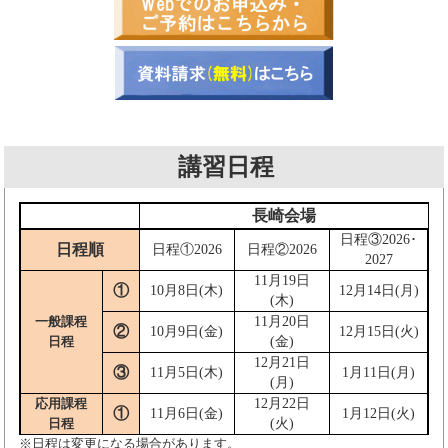
講習日程
長崎会場
日程③2026･
日程順
日程①2026
日程②2026
2027
11月19日
①
10月8日(木)
12月14日(月)
(木)
一般課程
11月20日
②
10月9日(金)
12月15日(火)
日程
(金)
12月21日
③
11月5日(木)
1月11日(月)
(月)
応用課程
12月22日
①
11月6日(金)
1月12日(火)
日程
(火)
※日程は変更になる場合があります。