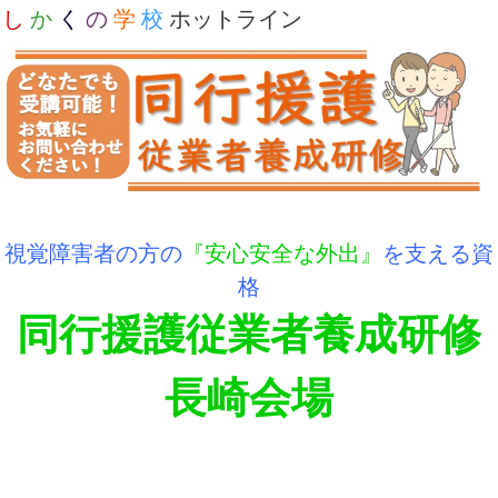
し
か
く
の
学
校
ホットライン
視覚障害者の方の
『安心安全な外出』
を支える資
格
同行援護従業者養成研修
長崎会場