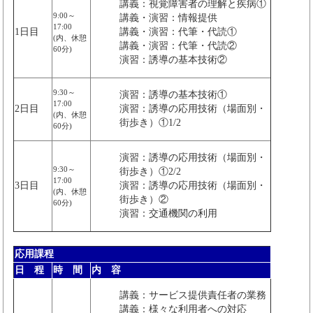
講義：視覚障害者の理解と疾病①
9:00～
講義・演習：情報提供
17:00
1日目
講義・演習：代筆・代読①
(内、休憩
講義・演習：代筆・代読②
60分)
演習：誘導の基本技術②
9:30～
演習：誘導の基本技術①
17:00
2日目
演習：誘導の応用技術（場面別・
(内、休憩
街歩き）①1/2
60分)
演習：誘導の応用技術（場面別・
9:30～
街歩き）①2/2
17:00
3日目
演習：誘導の応用技術（場面別・
(内、休憩
街歩き）②
60分)
演習：交通機関の利用
応用課程
日 程
時 間
内 容
講義：サービス提供責任者の業務
講義：様々な利用者への対応