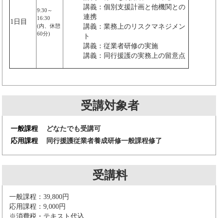
講義：個別支援計画と他機関との
9:30～
連携
16:30
1日目
(内、休憩
講義：業務上のリスクマネジメン
60分)
ト
講義：従業者研修の実施
講義：同行援護の実務上の留意点
受講対象者
一般課程
どなたでも受講可
応用課程
同行援護従業者養成研修一般課程修了
受講料
一般課程：39,800円
応用課程：9,000円
※消費税・テキスト代込