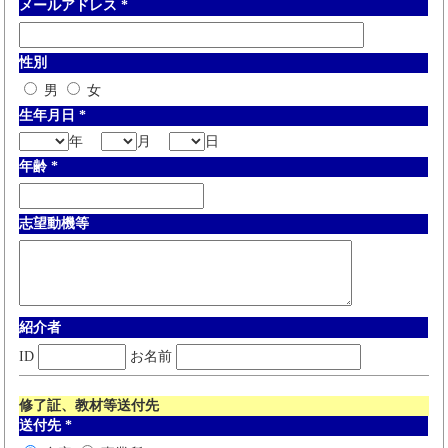
メールアドレス
*
性別
男
女
生年月日
*
年
月
日
年齢
*
志望動機等
紹介者
ID
お名前
修了証、教材等送付先
送付先
*