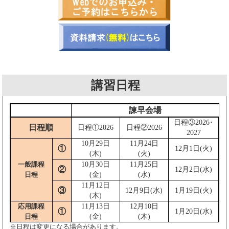
講習日程
諫早会場
日程③2026･
日程順
日程①2026
日程②2026
2027
10月29日
11月24日
①
12月1日(火)
(木)
(火)
一般課程
10月30日
11月25日
②
12月2日(水)
日程
(金)
(水)
11月12日
③
12月9日(水)
1月19日(火)
(木)
応用課程
11月13日
12月10日
①
1月20日(水)
日程
(金)
(木)
※日程は変更になる場合があります。