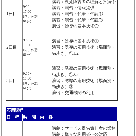
講義：視覚障害者の理解と疾病①
9:00～
講義・演習：情報提供
17:00
1日目
講義・演習：代筆・代読①
(内、休憩
講義・演習：代筆・代読②
60分)
演習：誘導の基本技術②
9:30～
演習：誘導の基本技術①
17:00
2日目
演習：誘導の応用技術（場面別・
(内、休憩
街歩き）①1/2
60分)
演習：誘導の応用技術（場面別・
9:30～
街歩き）①2/2
17:00
3日目
演習：誘導の応用技術（場面別・
(内、休憩
街歩き）②
60分)
演習：交通機関の利用
応用課程
日 程
時 間
内 容
講義：サービス提供責任者の業務
講義：様々な利用者への対応