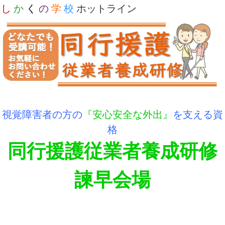
し
か
く
の
学
校
ホットライン
視覚障害者の方の
『安心安全な外出』
を支える資
格
同行援護従業者養成研修
諫早会場