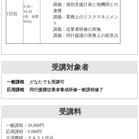
講義：個別支援計画と他機関との
9:30～
連携
16:30
1日目
(内、休憩
講義：業務上のリスクマネジメン
60分)
ト
講義：従業者研修の実施
講義：同行援護の実務上の留意点
受講対象者
一般課程
どなたでも受講可
応用課程
同行援護従業者養成研修一般課程修了
受講料
一般課程：39,800円
応用課程：9,000円
※消費税・テキスト代込