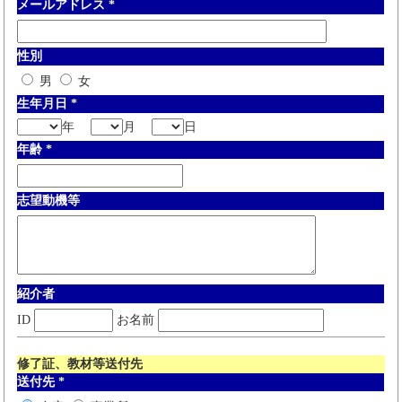
メールアドレス
*
性別
男
女
生年月日
*
年
月
日
年齢
*
志望動機等
紹介者
ID
お名前
修了証、教材等送付先
送付先
*