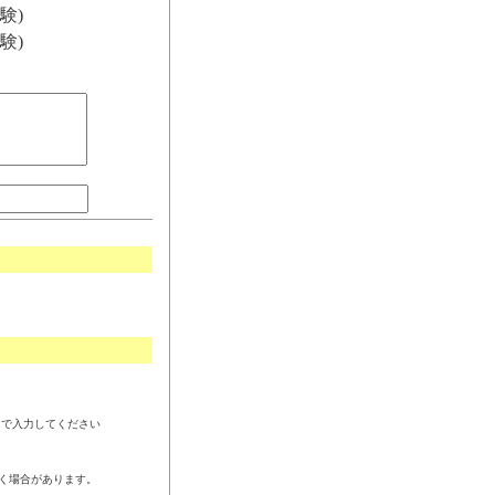
験)
験)
角で入力してください
く場合があります。