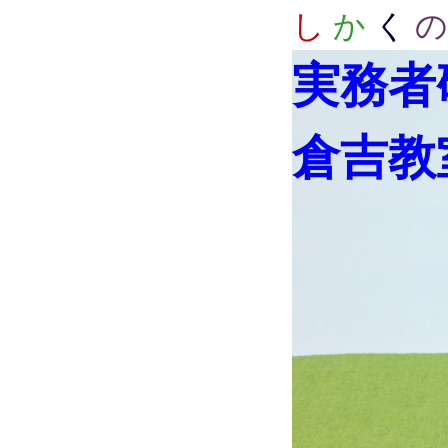
し
か
く
の
実務者
倉吉教