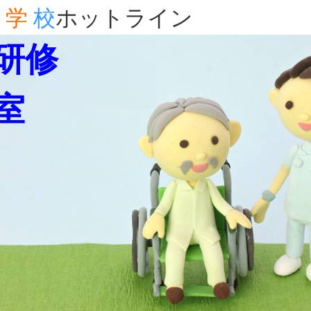
学
校
ホットライン
研修
室