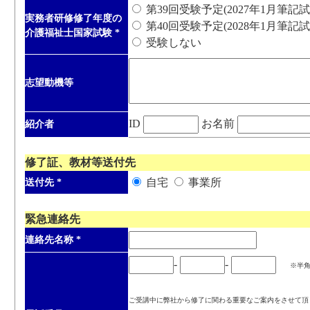
第39回受験予定(2027年1月筆記試
実務者研修修了年度の
第40回受験予定(2028年1月筆記試
介護福祉士国家試験
*
受験しない
志望動機等
ID
お名前
紹介者
修了証、教材等送付先
自宅
事業所
送付先
*
緊急連絡先
連絡先名称
*
-
-
※半
ご受講中に弊社から修了に関わる重要なご案内をさせて頂