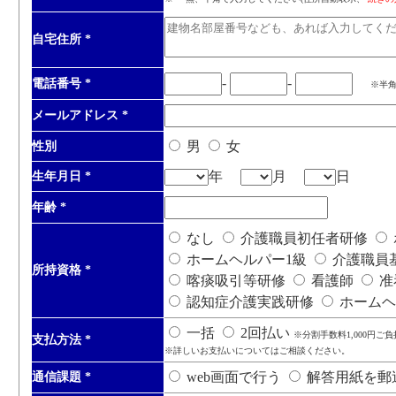
自宅住所
*
-
-
電話番号
*
※半
メールアドレス
*
男
女
性別
年
月
日
生年月日
*
年齢
*
なし
介護職員初任者研修
ホームヘルパー1級
介護職員
所持資格
*
喀痰吸引等研修
看護師
准
認知症介護実践研修
ホームヘ
一括
2回払い
※分割手数料1,000円ご
支払方法
*
※詳しいお支払いについてはご相談ください。
web画面で行う
解答用紙を郵
通信課題
*