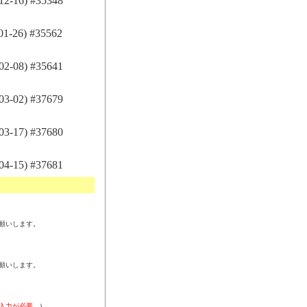
-16) #35348
-26) #35562
-08) #35641
-02) #37679
-17) #37680
-15) #37681
願いします。
願いします。
入力が必要。
)