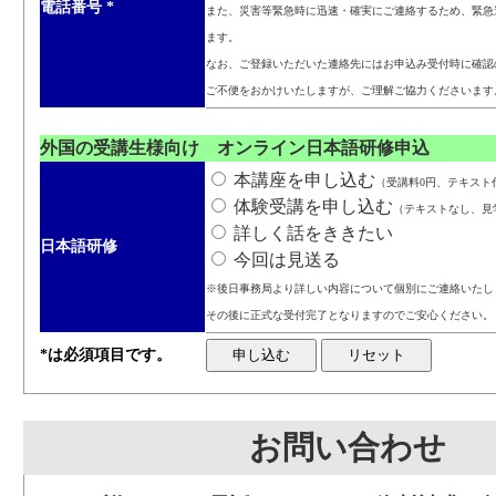
電話番号
*
また、災害等緊急時に迅速・確実にご連絡するため、緊急
ます。
なお、ご登録いただいた連絡先にはお申込み受付時に確認
ご不便をおかけいたしますが、ご理解ご協力くださいます
外国の受講生様向け オンライン日本語研修申込
本講座を申し込む
（受講料0円、テキスト代3
体験受講を申し込む
（テキストなし、見
詳しく話をききたい
日本語研修
今回は見送る
※後日事務局より詳しい内容について個別にご連絡いたし
その後に正式な受付完了となりますのでご安心ください。
*は必須項目です。
お問い合わせ