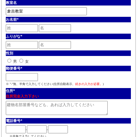
教室名
お名前
*
ふりがな
*
性別
男
女
郵便番号
*
※ "-"無、半角で入力してください(住所自動表示、
続きの入力が必要。
)
住所
*
住所完全入力下さい
電話番号
*
-
-
※半角で入力してください