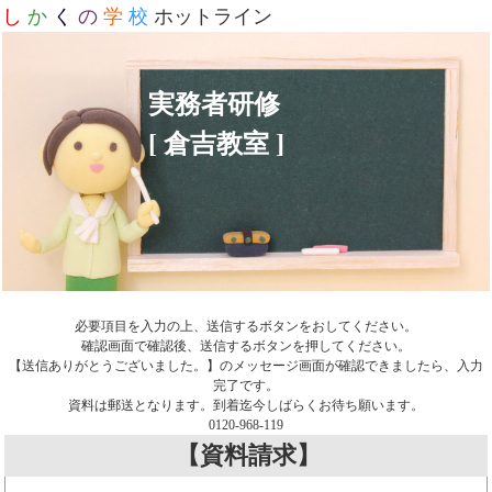
し
か
く
の
学
校
ホットライン
実務者研修
[ 倉吉教室 ]
必要項目を入力の上、送信するボタンをおしてください。
確認画面で確認後、送信するボタンを押してください。
【送信ありがとうございました。】のメッセージ画面が確認できましたら、入力
完了です。
資料は郵送となります。到着迄今しばらくお待ち願います。
0120-968-119
【資料請求】