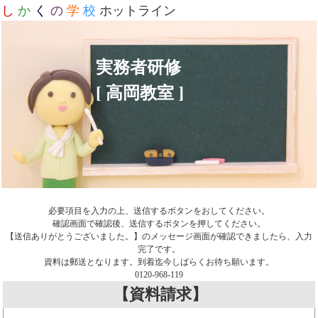
し
か
く
の
学
校
ホットライン
実務者研修
[ 高岡教室 ]
必要項目を入力の上、送信するボタンをおしてください。
確認画面で確認後、送信するボタンを押してください。
【送信ありがとうございました。】のメッセージ画面が確認できましたら、入力
完了です。
資料は郵送となります。到着迄今しばらくお待ち願います。
0120-968-119
【資料請求】