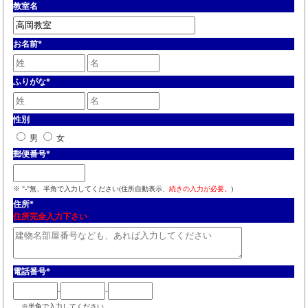
教室名
お名前
*
ふりがな
*
性別
男
女
郵便番号
*
※ "-"無、半角で入力してください(住所自動表示、
続きの入力が必要。
)
住所
*
住所完全入力下さい
電話番号
*
-
-
※半角で入力してください