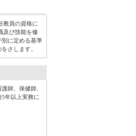
任教員の資格に
識及び技能を修
が別に定める基準
のをさします。
看護師、保健師、
5年以上実務に