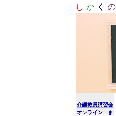
し
か
く
の
介護教員講習会
オンライン ま