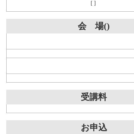
[ ]
会 場()
受講料
お申込