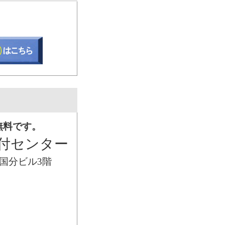
無料です。
付センター
開発国分ビル3階