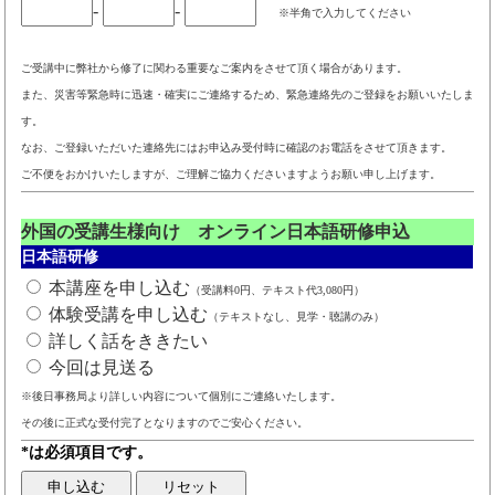
-
-
※半角で入力してください
ご受講中に弊社から修了に関わる重要なご案内をさせて頂く場合があります。
また、災害等緊急時に迅速・確実にご連絡するため、緊急連絡先のご登録をお願いいたしま
す。
なお、ご登録いただいた連絡先にはお申込み受付時に確認のお電話をさせて頂きます。
ご不便をおかけいたしますが、ご理解ご協力くださいますようお願い申し上げます。
外国の受講生様向け オンライン日本語研修申込
日本語研修
本講座を申し込む
（受講料0円、テキスト代3,080円）
体験受講を申し込む
（テキストなし、見学・聴講のみ）
詳しく話をききたい
今回は見送る
※後日事務局より詳しい内容について個別にご連絡いたします。
その後に正式な受付完了となりますのでご安心ください。
*は必須項目です。