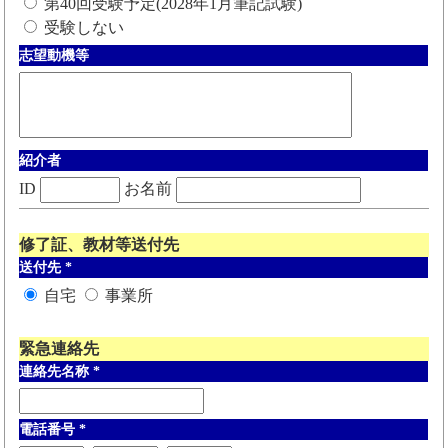
第40回受験予定(2028年1月筆記試験)
受験しない
志望動機等
紹介者
ID
お名前
修了証、教材等送付先
送付先
*
自宅
事業所
緊急連絡先
連絡先名称
*
電話番号
*