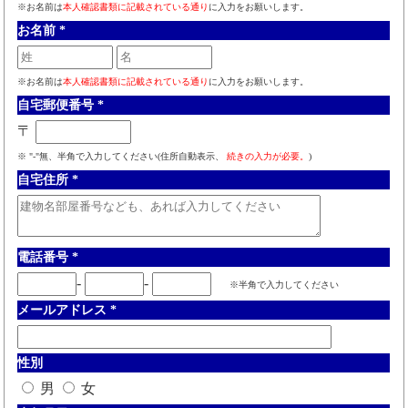
※お名前は
本人確認書類に記載されている通り
に入力をお願いします。
お名前
*
※お名前は
本人確認書類に記載されている通り
に入力をお願いします。
自宅郵便番号
*
〒
※ "-"無、半角で入力してください(住所自動表示、
続きの入力が必要。
)
自宅住所
*
電話番号
*
-
-
※半角で入力してください
メールアドレス
*
性別
男
女