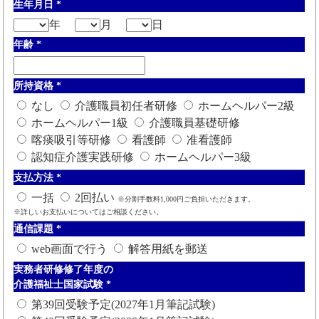
生年月日
*
年
月
日
年齢
*
所持資格
*
なし
介護職員初任者研修
ホームヘルパー2級
ホームヘルパー1級
介護職員基礎研修
喀痰吸引等研修
看護師
准看護師
認知症介護実践研修
ホームヘルパー3級
支払方法
*
一括
2回払い
※分割手数料1,000円ご負担いただきます。
※詳しいお支払いについてはご相談ください。
通信課題
*
web画面で行う
解答用紙を郵送
実務者研修修了年度の
介護福祉士国家試験
*
第39回受験予定(2027年1月筆記試験)