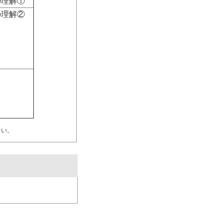
の理解①
の理解②
さい。