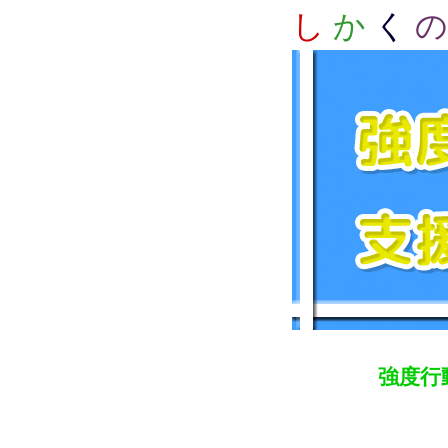
し
か
く
の
強度行