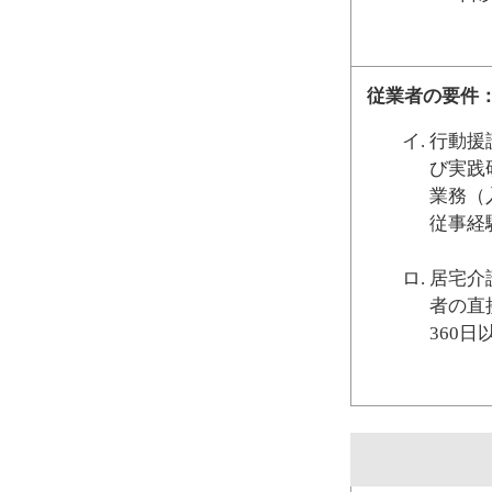
従業者の要件
行動援
び実践
業務（
従事経
居宅介
者の直
360