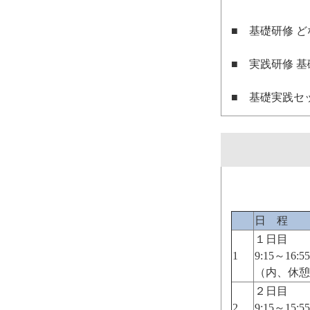
■ 基礎研修 
■ 実践研修 
■ 基礎実践セ
日 程
１日目
1
9:15～16:55
（内、休憩
２日目
2
9:15～15:55