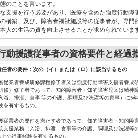
態のことを言います。
な支援を行う必要があり、医療を含めた強度行動障
の構築、及び、障害者福祉施設等の従事者が、専門
本人の生活の質を向上させることが求められていま
行動援護従事者の資格要件と経過
責任者の要件：次の（イ）または（ロ）に該当するもの
護従業者養成研修課程修了者又は強度行動障害支援者養成
研修）修了者であって、知的障害者・知的障害児又は精神
入浴、排泄、食事 等の介護、調理及び洗濯等の家事）に5年
験を有するもの。
護従業者の要件を満たす者であって、知的障害者・知的障
接支援業務（入浴、排泄、食事等の介護、調理及び洗濯等の
日以上の従事経験を有するもの。