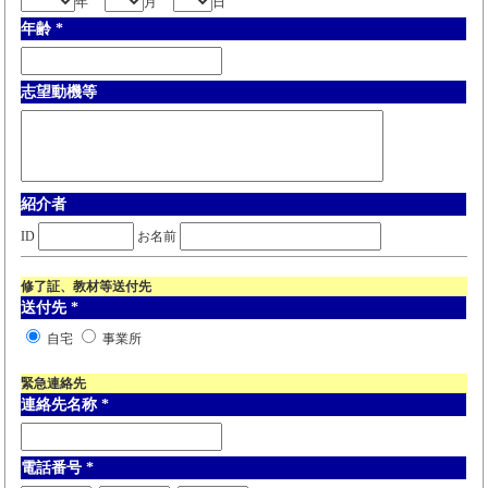
年
月
日
年齢
*
志望動機等
紹介者
ID
お名前
修了証、教材等送付先
送付先
*
自宅
事業所
緊急連絡先
連絡先名称
*
電話番号
*