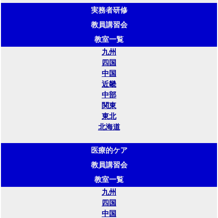
実務者研修
教員講習会
教室一覧
九州
四国
中国
近畿
中部
関東
東北
北海道
医療的ケア
教員講習会
教室一覧
九州
四国
中国