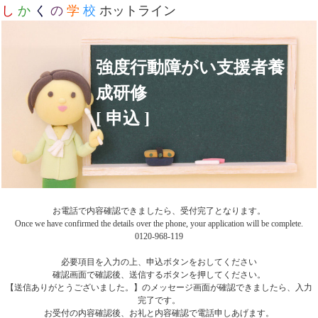
し
か
く
の
学
校
ホットライン
強度行動障がい支援者養
成研修
[ 申込 ]
お電話で内容確認できましたら、受付完了となります。
Once we have confirmed the details over the phone, your application will be complete.
0120-968-119
必要項目を入力の上、申込ボタンをおしてください
確認画面で確認後、送信するボタンを押してください。
【送信ありがとうございました。】のメッセージ画面が確認できましたら、入力
完了です。
お受付の内容確認後、お礼と内容確認で電話申しあげます。