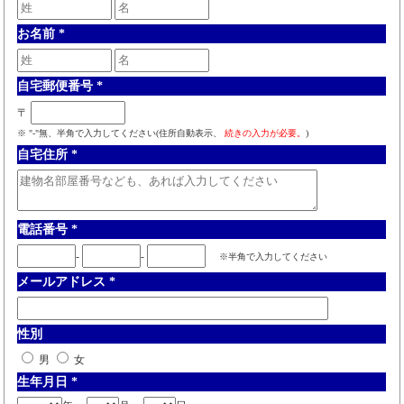
お名前
*
自宅郵便番号
*
〒
※ "-"無、半角で入力してください(住所自動表示、
続きの入力が必要。
)
自宅住所
*
電話番号
*
-
-
※半角で入力してください
メールアドレス
*
性別
男
女
生年月日
*