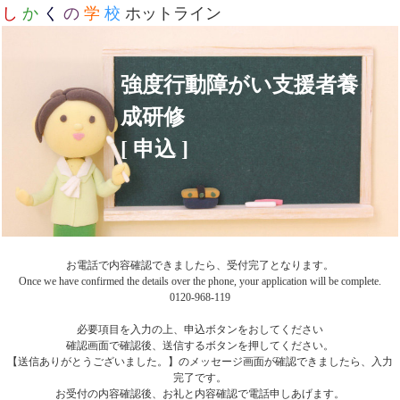
し
か
く
の
学
校
ホットライン
強度行動障がい支援者養
成研修
[ 申込 ]
お電話で内容確認できましたら、受付完了となります。
Once we have confirmed the details over the phone, your application will be complete.
0120-968-119
必要項目を入力の上、申込ボタンをおしてください
確認画面で確認後、送信するボタンを押してください。
【送信ありがとうございました。】のメッセージ画面が確認できましたら、入力
完了です。
お受付の内容確認後、お礼と内容確認で電話申しあげます。