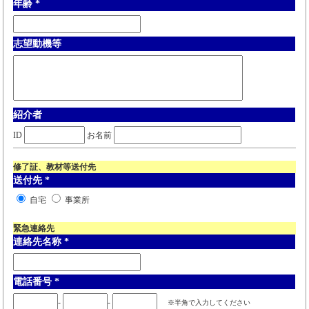
年齢
*
志望動機等
紹介者
ID
お名前
修了証、教材等送付先
送付先
*
自宅
事業所
緊急連絡先
連絡先名称
*
電話番号
*
-
-
※半角で入力してください