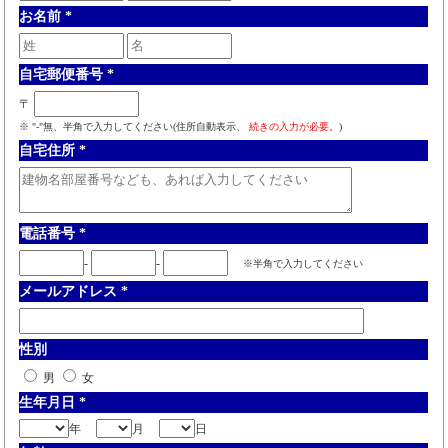
お名前
*
自宅郵便番号
*
〒
※ "-"無、半角で入力してください(住所自動表示、
続きの入力が必要。
)
自宅住所
*
電話番号
*
-
-
※半角で入力してください
メールアドレス
*
性別
男
女
生年月日
*
年
月
日