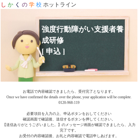
し
か
く
の
学
校
ホットライン
強度行動障がい支援者養
成研修
[ 申込 ]
お電話で内容確認できましたら、受付完了となります。
Once we have confirmed the details over the phone, your application will be complete.
0120-968-119
必要項目を入力の上、申込ボタンをおしてください
確認画面で確認後、送信するボタンを押してください。
【送信ありがとうございました。】のメッセージ画面が確認できましたら、入力
完了です。
お受付の内容確認後、お礼と内容確認で電話申しあげます。