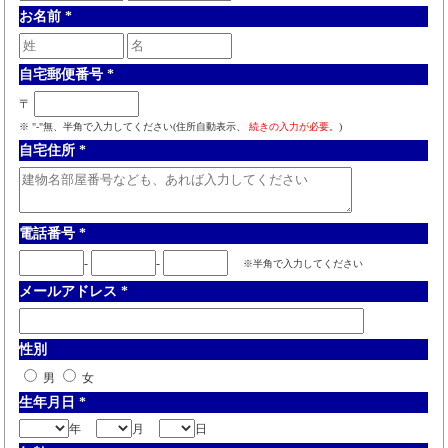
お名前
*
自宅郵便番号
*
〒
※ "-"無、半角で入力してください(住所自動表示、
続きの入力が必要。
)
自宅住所
*
電話番号
*
-
-
※半角で入力してください
メールアドレス
*
性別
男
女
生年月日
*
年
月
日