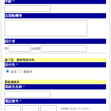
年齢
*
志望動機等
紹介者
ID
お名前
修了証、教材等送付先
送付先
*
自宅
事業所
緊急連絡先
連絡先名称
*
電話番号
*
-
-
※半角で入力してください