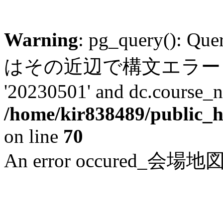
Warning
: pg_query(): Q
はその近辺で構文エラー LINE 6:
'20230501' and dc.course_n
/home/kir838489/public_h
on line
70
An error occured_会場