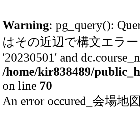
Warning
: pg_query(): Q
はその近辺で構文エラー LINE 6:
'20230501' and dc.course_n
/home/kir838489/public_h
on line
70
An error occured_会場